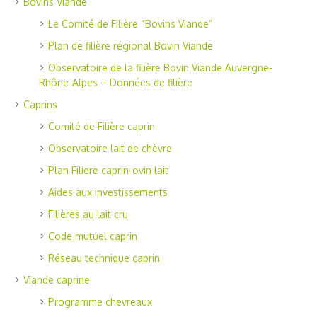
Bovins Viande
Le Comité de Filière “Bovins Viande”
Plan de filière régional Bovin Viande
Observatoire de la filière Bovin Viande Auvergne-
Rhône-Alpes – Données de filière
Caprins
Comité de Filière caprin
Observatoire lait de chèvre
Plan Filiere caprin-ovin lait
Aides aux investissements
Filières au lait cru
Code mutuel caprin
Réseau technique caprin
Viande caprine
Programme chevreaux