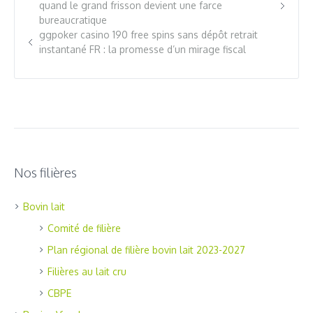
quand le grand frisson devient une farce
bureaucratique
ggpoker casino 190 free spins sans dépôt retrait
instantané FR : la promesse d’un mirage fiscal
Nos filières
Bovin lait
Comité de filière
Plan régional de filière bovin lait 2023-2027
Filières au lait cru
CBPE