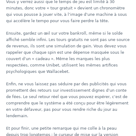
Vous y verrez aussi que le temps de jeu est limité à 30
minutes, donc votre « tour gratuit » devient un chronomètre
qui vous pousse à jouer vite, à l’image d’une machine à sous
qui accélère le tempo pour vous faire perdre la tête.
Ensuite, gardez un œil sur votre bankroll, même si le solde
affiché semble infini. Les tours gratuits ne sont pas une source
de revenus, ils sont une simulation de gain. Vous devez vous
rappeler que chaque spin est une dépense masquée sous le
couvert d’un « cadeau ». Même les marques les plus
respectées, comme Unibet, utilisent les mêmes artifices
psychologiques que Wallacebet.
Enfin, ne vous laissez pas séduire par des publicités qui vous
promettent des retours sur investissement dignes d’un conte
de fées. Le seul retour réel que vous pouvez espérer, c’est de
comprendre que le système a été conçu pour être légèrement
en votre défaveur, pas pour vous rendre riche du jour au
lendemain.
Et pour finir, une petite remarque qui me colle à la peau
depuis trop longtemps : le curseur de mise sur la version