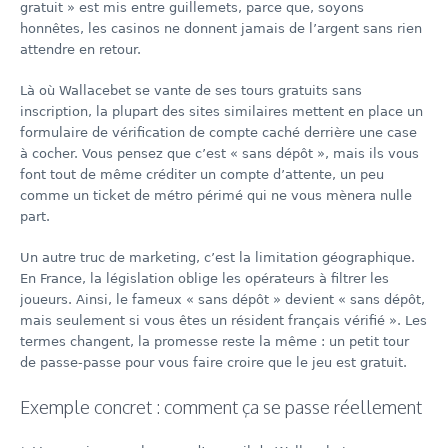
gratuit » est mis entre guillemets, parce que, soyons
honnêtes, les casinos ne donnent jamais de l’argent sans rien
attendre en retour.
Là où Wallacebet se vante de ses tours gratuits sans
inscription, la plupart des sites similaires mettent en place un
formulaire de vérification de compte caché derrière une case
à cocher. Vous pensez que c’est « sans dépôt », mais ils vous
font tout de même créditer un compte d’attente, un peu
comme un ticket de métro périmé qui ne vous mènera nulle
part.
Un autre truc de marketing, c’est la limitation géographique.
En France, la législation oblige les opérateurs à filtrer les
joueurs. Ainsi, le fameux « sans dépôt » devient « sans dépôt,
mais seulement si vous êtes un résident français vérifié ». Les
termes changent, la promesse reste la même : un petit tour
de passe-passe pour vous faire croire que le jeu est gratuit.
Exemple concret : comment ça se passe réellement