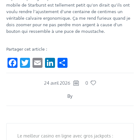
mobile de Starburst est tellement petit qu’on dirait qu’ils ont
voulu rendre l’ajustement d’une centaine de centimes un
véritable calvaire ergonomique. Ça me rend furieux quand je
dois zoomer pour ne pas perdre mon argent à cause d’un
bouton qui ressemble à une puce de moustache.
Partager cet article :
Facebook
Twitter
Email
LinkedIn
Share
24 avril 2026
0
By
Le meilleur casino en ligne avec gros jackpots :