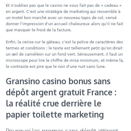
Et n’oubliez pas que le casino ne vous fait pas de « cadeau »
en argent. C’est une stratégie de marketing qui ressemble à
un motel bon marché avec un nouveau tapis de sol, censé
donner l’impression d’un accueil chaleureux alors qu’il ne fait
que masquer le froid de la facture.
Enfin, la cerise sur le gâteau, c’est la police de caractères des
termes et conditions : le texte est tellement petit qu’on dirait
un œil de caméléon sur un fond vert. Sérieusement, il faut un
microscope pour lire le chiffre de mise minimum, et même là,
le contraste est pire que le noir d’une nuit sans lune.
Gransino casino bonus sans
dépôt argent gratuit France :
la réalité crue derrière le
papier toilette marketing
Pourquoi les promos sans dépôt attirent