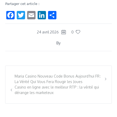
Partager cet article :
Facebook
Twitter
Email
LinkedIn
Partager
24 avril 2026
0
By
Maria Casino Nouveau Code Bonus Aujourd’hui FR :
La Vérité Qui Vous Fera Rougir les Joues
Casino en ligne avec le meilleur RTP : la vérité qui
dérange les marketeux