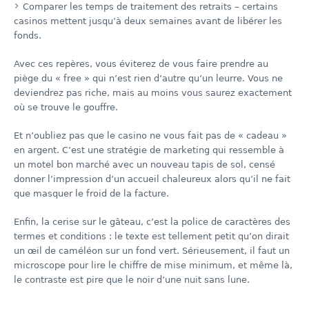
Comparer les temps de traitement des retraits – certains
casinos mettent jusqu’à deux semaines avant de libérer les
fonds.
Avec ces repères, vous éviterez de vous faire prendre au
piège du « free » qui n’est rien d’autre qu’un leurre. Vous ne
deviendrez pas riche, mais au moins vous saurez exactement
où se trouve le gouffre.
Et n’oubliez pas que le casino ne vous fait pas de « cadeau »
en argent. C’est une stratégie de marketing qui ressemble à
un motel bon marché avec un nouveau tapis de sol, censé
donner l’impression d’un accueil chaleureux alors qu’il ne fait
que masquer le froid de la facture.
Enfin, la cerise sur le gâteau, c’est la police de caractères des
termes et conditions : le texte est tellement petit qu’on dirait
un œil de caméléon sur un fond vert. Sérieusement, il faut un
microscope pour lire le chiffre de mise minimum, et même là,
le contraste est pire que le noir d’une nuit sans lune.