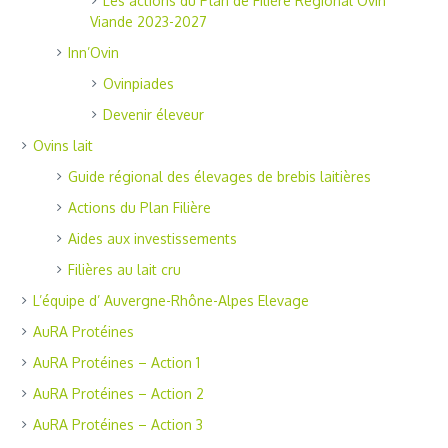
Les actions du Plan de Filière Régional Ovin
Viande 2023-2027
Inn’Ovin
Ovinpiades
Devenir éleveur
Ovins lait
Guide régional des élevages de brebis laitières
Actions du Plan Filière
Aides aux investissements
Filières au lait cru
L’équipe d’ Auvergne-Rhône-Alpes Elevage
AuRA Protéines
AuRA Protéines – Action 1
AuRA Protéines – Action 2
AuRA Protéines – Action 3