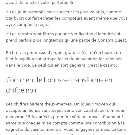
avant de toucher votre portefeuille.
Les jeux autorisés sont souvent les plus volatils, comme
Starburst qui fait éclater les compteurs avant même que vous
ayez compris la règle.
Les retraits sont filtrés par une vérification d’identité qui
prend parfois plus longtemps qu’une partie de Gonzo’s Quest.
En bref, la promesse d’argent gratuit n’est qu’un leurre, un
filet à papillon qui attrape les curieux avant de les relâcher
dans le vide. Le seul qui en sort gagnant, c’est le casino.
Comment le bonus se transforme en
chiffre noir
Les chiffres parlent d’eux-mêmes. Un joueur moyen qui
accepte un bonus sans dépôt verra son capital réel diminuer
d’environ 15 % après la première série de mises. Pourquoi ?
Parce que chaque mise compte comme une contribution à la
cagnotte du casino, même si vous ne gagnez jamais. Le taux