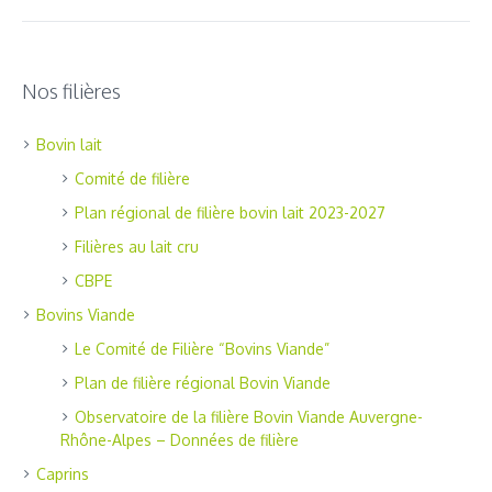
Nos filières
Bovin lait
Comité de filière
Plan régional de filière bovin lait 2023-2027
Filières au lait cru
CBPE
Bovins Viande
Le Comité de Filière “Bovins Viande”
Plan de filière régional Bovin Viande
Observatoire de la filière Bovin Viande Auvergne-
Rhône-Alpes – Données de filière
Caprins