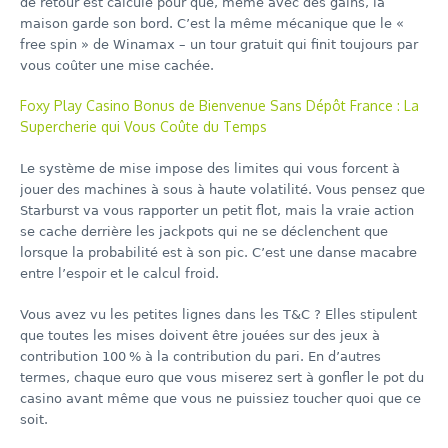
de retour est calculé pour que, même avec des gains, la
maison garde son bord. C’est la même mécanique que le «
free spin » de Winamax – un tour gratuit qui finit toujours par
vous coûter une mise cachée.
Foxy Play Casino Bonus de Bienvenue Sans Dépôt France : La
Supercherie qui Vous Coûte du Temps
Le système de mise impose des limites qui vous forcent à
jouer des machines à sous à haute volatilité. Vous pensez que
Starburst va vous rapporter un petit flot, mais la vraie action
se cache derrière les jackpots qui ne se déclenchent que
lorsque la probabilité est à son pic. C’est une danse macabre
entre l’espoir et le calcul froid.
Vous avez vu les petites lignes dans les T&C ? Elles stipulent
que toutes les mises doivent être jouées sur des jeux à
contribution 100 % à la contribution du pari. En d’autres
termes, chaque euro que vous miserez sert à gonfler le pot du
casino avant même que vous ne puissiez toucher quoi que ce
soit.