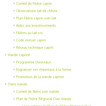
Comité de Filière caprin
Observatoire lait de chèvre
Plan Filiere caprin-ovin lait
Aides aux investissements
Filières au lait cru
Code mutuel caprin
Réseau technique caprin
Viande caprine
Programme chevreaux
Engraisser ses chevreaux à la ferme
Promotion de la viande caprine
Ovins viande
Comité de filière ovin viande
Plan de Filière Régional Ovin Viande