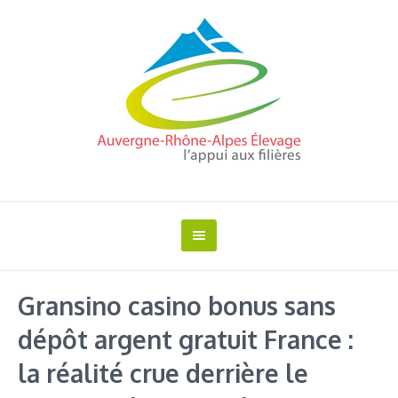
Gransino casino bonus sans
dépôt argent gratuit France :
la réalité crue derrière le