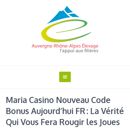
Maria Casino Nouveau Code
Bonus Aujourd’hui FR : La Vérité
Qui Vous Fera Rougir les Joues