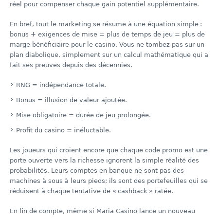
réel pour compenser chaque gain potentiel supplémentaire.
En bref, tout le marketing se résume à une équation simple :
bonus + exigences de mise = plus de temps de jeu = plus de
marge bénéficiaire pour le casino. Vous ne tombez pas sur un
plan diabolique, simplement sur un calcul mathématique qui a
fait ses preuves depuis des décennies.
RNG = indépendance totale.
Bonus = illusion de valeur ajoutée.
Mise obligatoire = durée de jeu prolongée.
Profit du casino = inéluctable.
Les joueurs qui croient encore que chaque code promo est une
porte ouverte vers la richesse ignorent la simple réalité des
probabilités. Leurs comptes en banque ne sont pas des
machines à sous à leurs pieds; ils sont des portefeuilles qui se
réduisent à chaque tentative de « cashback » ratée.
En fin de compte, même si Maria Casino lance un nouveau