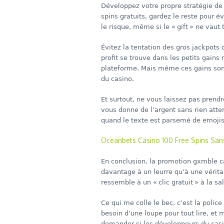
Développez votre propre stratégie de 
spins gratuits, gardez le reste pour é
le risque, même si le « gift » ne vaut
Évitez la tentation des gros jackpots
profit se trouve dans les petits gains
plateforme. Mais même ces gains sont 
du casino.
Et surtout, ne vous laissez pas prend
vous donne de l’argent sans rien att
quand le texte est parsemé de emojis
Oceanbets Casino 100 Free Spins San
En conclusion, la promotion gxmble c
davantage à un leurre qu’à une vérita
ressemble à un « clic gratuit » à la sal
Ce qui me colle le bec, c’est la police
besoin d’une loupe pour tout lire, et
demander si les développeurs du casin