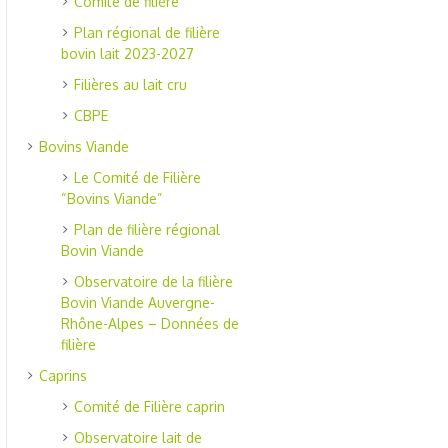
Comité de filière
Plan régional de filière
bovin lait 2023-2027
Filières au lait cru
CBPE
Bovins Viande
Le Comité de Filière
“Bovins Viande”
Plan de filière régional
Bovin Viande
Observatoire de la filière
Bovin Viande Auvergne-
Rhône-Alpes – Données de
filière
Caprins
Comité de Filière caprin
Observatoire lait de