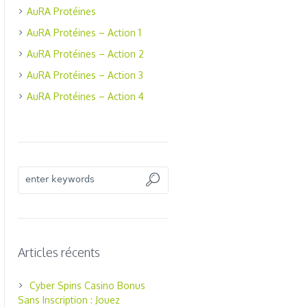
AuRA Protéines
AuRA Protéines – Action 1
AuRA Protéines – Action 2
AuRA Protéines – Action 3
AuRA Protéines – Action 4
Articles récents
Cyber Spins Casino Bonus
Sans Inscription : Jouez