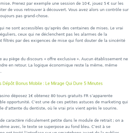
mise. Prenez par exemple une session de 10 €, jouez 5 € sur les
viter de vous retrouver à découvert. Vous avez alors un contrôle sur
 toujours pas grand-chose.
 qui ne sont accessibles qu’après des centaines de mises. Le vrai
 réguliers, ceux qui ne déclenchent pas les alarmes de la
filtrés par des exigences de mise qui font douter de la sincérité
re au piège du discours « offre exclusive ». Aucun établissement ne
endre en retour. La logique économique reste la même, même
.
s Dépôt Bonus Mobile : Le Mirage Qui Dure 5 Minutes
asino déposez 1€ obtenez 80 tours gratuits FR s’apparente
ble opportunité. C’est une de ces petites astuces de marketing qui
le d’attente du dentiste, où le vrai prix vient après le sourire.
 de caractère ridiculement petite dans le module de retrait ; on a
 même avec, le texte se superpose au fond bleu. C’est à se
o ont testé l’interface sur un smartphone avant de la publier.