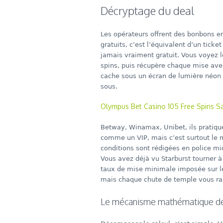
Décryptage du deal
Les opérateurs offrent des bonbons en
gratuits, c’est l’équivalent d’un ticket
jamais vraiment gratuit. Vous voyez le
spins, puis récupère chaque mise avec
cache sous un écran de lumière néon 
sous.
Olympus Bet Casino 105 Free Spins Sa
Betway, Winamax, Unibet, ils pratiqu
comme un VIP, mais c’est surtout le 
conditions sont rédigées en police mi
Vous avez déjà vu Starburst tourner à 
taux de mise minimale imposée sur les
mais chaque chute de temple vous ra
Le mécanisme mathématique derr