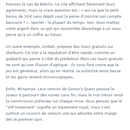
Prenons le cas de Betclic. Le site affichent fièrement leurs
agréments, mais la vraie question est : « est‑ce que le petit
bonus de 10 € sans dépôt vaut la peine d’inscrire son compte
bancaire ? ». Spoiler : la plupart du temps, non. Vous mettez
votre argent dans un pot qui ressemble davantage à un seau
percé qu’à un coffre au trésor.
Un autre exemple, Unibet, propose des tours gratuits sur
Starburst. Ce slot a la réputation d’être rapide, comme un
guépard qui passe à côté du prédateur. Mais ces tours gratuits
ne sont qu’une illusion d’optique : ils vous font croire que le
jeu est généreux, alors qu’en réalité, la volatilité reste basse
et les gains restent microscopiques.
Enfin, Winamax. Leur version de Gonzo’s Quest pousse le
joueur à parcourir des ruines sans fin, mais le vrai trésor reste
la commission prélevée sur chaque mise. Vous pensez que le
“VIP treatment” signifie un traitement royal, mais c’est
surtout un coussin de velours usé qui absorbe votre marge
dès le premier spin.