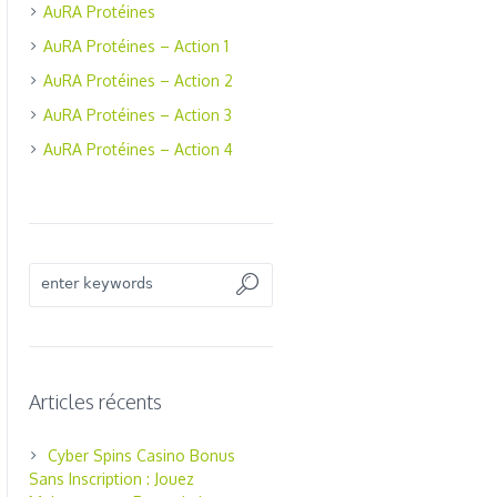
AuRA Protéines
AuRA Protéines – Action 1
AuRA Protéines – Action 2
AuRA Protéines – Action 3
AuRA Protéines – Action 4
Articles récents
Cyber Spins Casino Bonus
Sans Inscription : Jouez