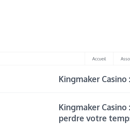
Accueil
Asso
Kingmaker Casino :
Kingmaker Casino : 
perdre votre temp