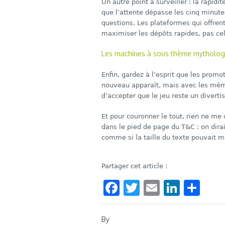
Un autre point à surveiller : la rapidit
que l’attente dépasse les cinq minutes
questions. Les plateformes qui offren
maximiser les dépôts rapides, pas cell
Les machines à sous thème mythologie
Enfin, gardez à l’esprit que les promo
nouveau apparaît, mais avec les même
d’accepter que le jeu reste un divert
Et pour couronner le tout, rien ne me
dans le pied de page du T&C : on dirai
comme si la taille du texte pouvait m
Partager cet article :
Facebook
Twitter
Email
Linke
Sha
By