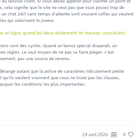
é du service client. Si vous devez appeler pour clarifier un point et
, cela signifie que le site ne veut pas que vous posiez trop de
t un chat 24/7 sans temps d’attente sont souvent celles qui veulent
es qui valorisent le joueur.
 en ligne, quand les dieux deviennent de mauvais consultants
tions sont des cycles. Quand un bonus spécial disparaît, un
s règles. Le seul moyen de ne pas se faire piéger, c’est
issement, pas une source de revenu.
 dérange autant que la police de caractères ridiculement petite
t qu’ils veulent vraiment que vous ne lisiez pas les clauses,
asquer les conditions les plus importantes.
dIn
re
24 avril 2026
0