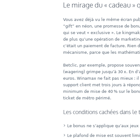
Le mirage du « cadeau » 
Vous avez déjà vu le même écran publi
“gift” en néon, une promesse de bonu
qui se veut « exclusive ». Le kingmak
de plus qu’une opération de marketin
c’était un paiement de facture. Rien d
mécanisme, parce que les mathématiqu
Betclic, par exemple, propose souven
(wagering) grimpe jusqu’à 30 x. En d’a
euros. Winamax ne fait pas mieux : il
support client met trois jours à répo
minimum de mise de 40 % sur le bonu
ticket de métro périmé.
Les conditions cachées dans le 
Le bonus ne s’applique qu’aux jeux
Le plafond de mise est souvent limi