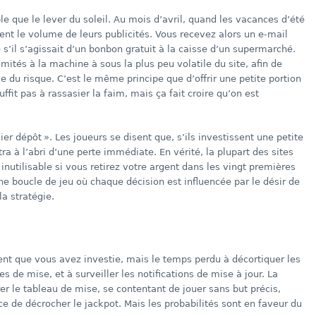
ble que le lever du soleil. Au mois d’avril, quand les vacances d’été
nt le volume de leurs publicités. Vous recevez alors un e‑mail
s’il s’agissait d’un bonbon gratuit à la caisse d’un supermarché.
imités à la machine à sous la plus peu volatile du site, afin de
le du risque. C’est le même principe que d’offrir une petite portion
ffit pas à rassasier la faim, mais ça fait croire qu’on est
ier dépôt ». Les joueurs se disent que, s’ils investissent une petite
 à l’abri d’une perte immédiate. En vérité, la plupart des sites
inutilisable si vous retirez votre argent dans les vingt premières
ne boucle de jeu où chaque décision est influencée par le désir de
la stratégie.
ent que vous avez investie, mais le temps perdu à décortiquer les
s de mise, et à surveiller les notifications de mise à jour. La
rer le tableau de mise, se contentant de jouer sans but précis,
 de décrocher le jackpot. Mais les probabilités sont en faveur du