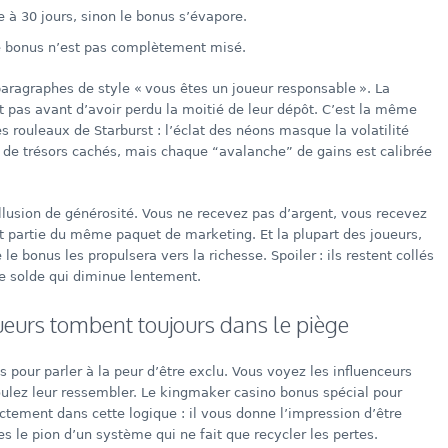
e à 30 jours, sinon le bonus s’évapore.
le bonus n’est pas complètement misé.
aragraphes de style « vous êtes un joueur responsable ». La
 pas avant d’avoir perdu la moitié de leur dépôt. C’est la même
rouleaux de Starburst : l’éclat des néons masque la volatilité
 de trésors cachés, mais chaque “avalanche” de gains est calibrée
illusion de générosité. Vous ne recevez pas d’argent, vous recevez
t partie du même paquet de marketing. Et la plupart des joueurs,
e bonus les propulsera vers la richesse. Spoiler : ils restent collés
e solde qui diminue lentement.
ueurs tombent toujours dans le piège
 pour parler à la peur d’être exclu. Vous voyez les influenceurs
oulez leur ressembler. Le kingmaker casino bonus spécial pour
ctement dans cette logique : il vous donne l’impression d’être
tes le pion d’un système qui ne fait que recycler les pertes.