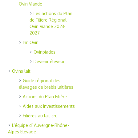
Ovin Viande
Les actions du Plan
de Filière Régional
Ovin Viande 2023-
2027
Inn’Ovin
Ovinpiades
Devenir éleveur
Ovins lait
Guide régional des
élevages de brebis laitières
Actions du Plan Filière
Aides aux investissements
Filières au lait cru
L’équipe d’ Auvergne-Rhône-
Alpes Elevage