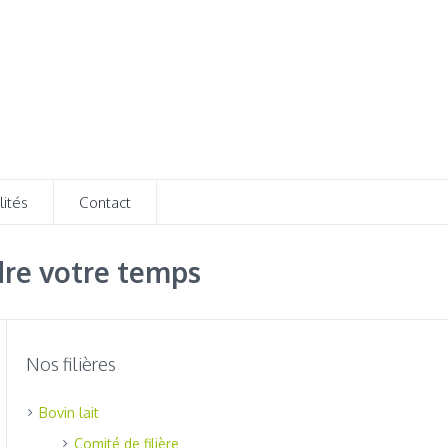
lités
Contact
rdre votre temps
Nos filières
Bovin lait
Comité de filière