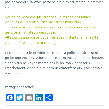
pas encore que la vraie perte se situe avant même le premier
spin.
Casino en ligne croupier français : le mirage des tables
virtuelles où le vrai jeu finit par être le marketing
Le tournoi mensuel machines à sous en ligne qui transforme
les pros en amateurs désabusés
All slots casino bonus code free spins instantané : la réalité
crue derrière le leurre marketing
Et c’est bien là le comble, parce que la police du site est si
petite que vous avez besoin de mettre vos lunettes de lecture,
sinon vous ne voyez même pas le bouton « déposer ».
Franchement, c’est la pire horreur d’interface que j’aie jamais
rencontrée.
Partager cet article :
Facebook
Twitter
Email
LinkedIn
Share