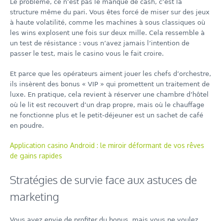
Le problème, ce n’est pas le manque de cash, c’est la
structure même du pari. Vous êtes forcé de miser sur des jeux
à haute volatilité, comme les machines à sous classiques où
les wins explosent une fois sur deux mille. Cela ressemble à
un test de résistance : vous n’avez jamais l’intention de
passer le test, mais le casino vous le fait croire.
Et parce que les opérateurs aiment jouer les chefs d’orchestre,
ils insèrent des bonus « VIP » qui promettent un traitement de
luxe. En pratique, cela revient à réserver une chambre d’hôtel
où le lit est recouvert d’un drap propre, mais où le chauffage
ne fonctionne plus et le petit‑déjeuner est un sachet de café
en poudre.
Application casino Android : le miroir déformant de vos rêves
de gains rapides
Stratégies de survie face aux astuces de
marketing
Vous avez envie de profiter du bonus, mais vous ne voulez