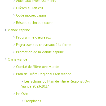
Aides aux investissements
Filières au lait cru
Code mutuel caprin
Réseau technique caprin
Viande caprine
Programme chevreaux
Engraisser ses chevreaux à la ferme
Promotion de la viande caprine
Ovins viande
Comité de filière ovin viande
Plan de Filière Régional Ovin Viande
Les actions du Plan de Filière Régional Ovin
Viande 2023-2027
Inn’Ovin
Ovinpiades