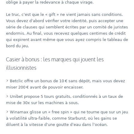
oblige à payer la redevance à chaque virage.
Le truc, c’est que le « gift » ne vient jamais sans conditions.
Vous devez d’abord vérifier votre identité, puis accepter une
série de clauses qui semblent écrites par un comité de juristes
endormis. Au final, vous recevez quelques centimes de crédit
qui expirent avant même que vous ayez compris le tableau de
bord du jeu.
Casier à bonus : les marques qui jouent les
illusionnistes
Betclic offre un bonus de 10 € sans dépôt, mais vous devez
miser 200 € avant de pouvoir encaisser.
Unibet propose 5 tours gratuits, conditionnés à un taux de
mise de 30x sur les machines à sous.
Winamax glisse un « free spin » qui ne tourne que sur un jeu
à volatilité ultra‑faible, comme Starburst, où les gains se
diluent à la vitesse d’une goutte d’eau dans l’océan.