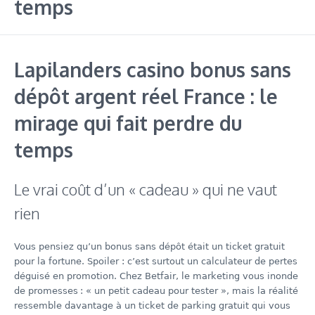
temps
Lapilanders casino bonus sans
dépôt argent réel France : le
mirage qui fait perdre du
temps
Le vrai coût d’un « cadeau » qui ne vaut
rien
Vous pensiez qu’un bonus sans dépôt était un ticket gratuit
pour la fortune. Spoiler : c’est surtout un calculateur de pertes
déguisé en promotion. Chez Betfair, le marketing vous inonde
de promesses : « un petit cadeau pour tester », mais la réalité
ressemble davantage à un ticket de parking gratuit qui vous