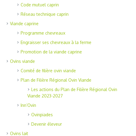
Code mutuel caprin
Réseau technique caprin
Viande caprine
Programme chevreaux
Engraisser ses chevreaux à la ferme
Promotion de la viande caprine
Ovins viande
Comité de filière ovin viande
Plan de Filière Régional Ovin Viande
Les actions du Plan de Filière Régional Ovin
Viande 2023-2027
Inn’Ovin
Ovinpiades
Devenir éleveur
Ovins lait