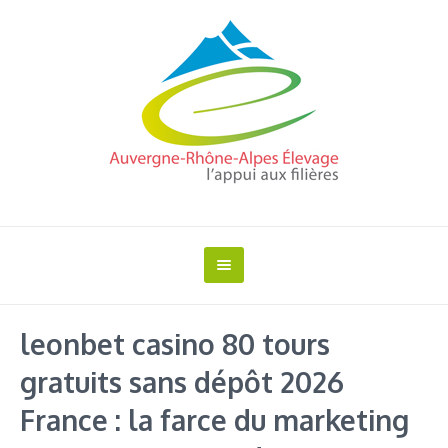
leonbet casino 80 tours
gratuits sans dépôt 2026
France : la farce du marketing