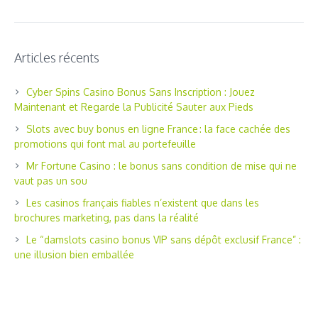
Articles récents
Cyber Spins Casino Bonus Sans Inscription : Jouez
Maintenant et Regarde la Publicité Sauter aux Pieds
Slots avec buy bonus en ligne France : la face cachée des
promotions qui font mal au portefeuille
Mr Fortune Casino : le bonus sans condition de mise qui ne
vaut pas un sou
Les casinos français fiables n’existent que dans les
brochures marketing, pas dans la réalité
Le “damslots casino bonus VIP sans dépôt exclusif France” :
une illusion bien emballée