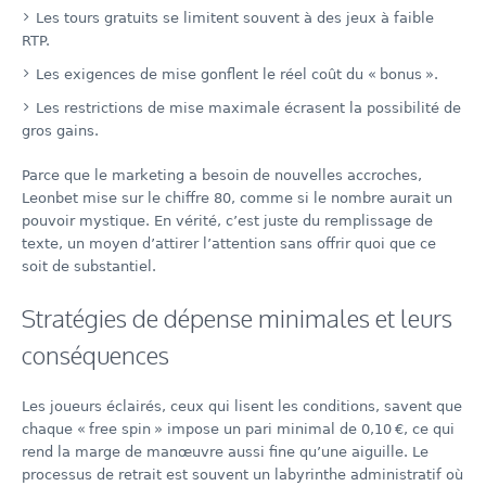
Les tours gratuits se limitent souvent à des jeux à faible
RTP.
Les exigences de mise gonflent le réel coût du « bonus ».
Les restrictions de mise maximale écrasent la possibilité de
gros gains.
Parce que le marketing a besoin de nouvelles accroches,
Leonbet mise sur le chiffre 80, comme si le nombre aurait un
pouvoir mystique. En vérité, c’est juste du remplissage de
texte, un moyen d’attirer l’attention sans offrir quoi que ce
soit de substantiel.
Stratégies de dépense minimales et leurs
conséquences
Les joueurs éclairés, ceux qui lisent les conditions, savent que
chaque « free spin » impose un pari minimal de 0,10 €, ce qui
rend la marge de manœuvre aussi fine qu’une aiguille. Le
processus de retrait est souvent un labyrinthe administratif où