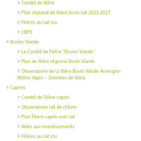
Comité de filière
Plan régional de filière bovin lait 2023-2027
Filières au lait cru
CBPE
Bovins Viande
Le Comité de Filière “Bovins Viande”
Plan de filière régional Bovin Viande
Observatoire de la filière Bovin Viande Auvergne-
Rhône-Alpes – Données de filière
Caprins
Comité de Filière caprin
Observatoire lait de chèvre
Plan Filiere caprin-ovin lait
Aides aux investissements
Filières au lait cru