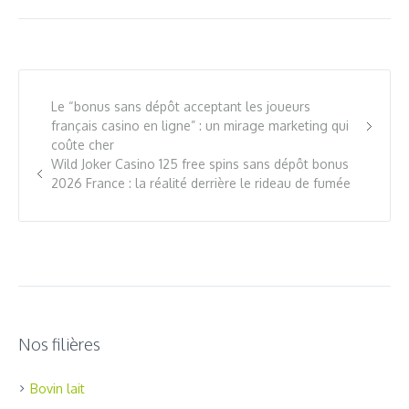
Le “bonus sans dépôt acceptant les joueurs
français casino en ligne” : un mirage marketing qui
coûte cher
Wild Joker Casino 125 free spins sans dépôt bonus
2026 France : la réalité derrière le rideau de fumée
Nos filières
Bovin lait