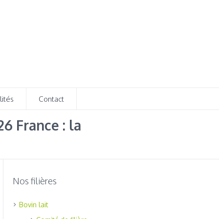
lités
Contact
6 France : la
Nos filières
Bovin lait