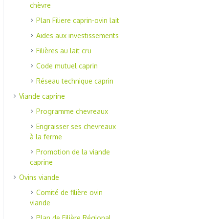
chèvre
Plan Filiere caprin-ovin lait
Aides aux investissements
Filières au lait cru
Code mutuel caprin
Réseau technique caprin
Viande caprine
Programme chevreaux
Engraisser ses chevreaux
à la ferme
Promotion de la viande
caprine
Ovins viande
Comité de filière ovin
viande
Plan de Filière Régional