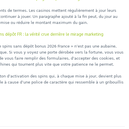
nts de termes. Les casinos mettent régulièrement à jour leurs
ontinuer à jouer. Un paragraphe ajouté à la fin peut, du jour au
 mise ou réduire le montant maximum du gain.
s dépôt FR : la vérité crue derrière le mirage marketing
ree spins sans dépôt bonus 2026 France » n’est pas une aubaine,
ique. Si vous y voyez une porte dérobée vers la fortune, vous vous
e vous faire remplir des formulaires, d’accepter des cookies, et
ines qui tournent plus vite que votre patience ne le permet.
n d’activation des spins qui, à chaque mise à jour, devient plus
ible à cause d’une police de caractère qui ressemble à un gribouillis
dIn
re