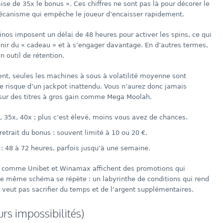
ise de 35x le bonus ». Ces chiffres ne sont pas là pour décorer le
 mécanisme qui empêche le joueur d’encaisser rapidement.
inos imposent un délai de 48 heures pour activer les spins, ce qui
enir du « cadeau » et à s’engager davantage. En d’autres termes,
 outil de rétention.
uvent, seules les machines à sous à volatilité moyenne sont
le risque d’un jackpot inattendu. Vous n’aurez donc jamais
 sur des titres à gros gain comme Mega Moolah.
x, 35x, 40x ; plus c’est élevé, moins vous avez de chances.
trait du bonus : souvent limité à 10 ou 20 €.
 : 48 à 72 heures, parfois jusqu’à une semaine.
 comme Unibet et Winamax affichent des promotions qui
 le même schéma se répète : un labyrinthe de conditions qui rend
e veut pas sacrifier du temps et de l’argent supplémentaires.
urs impossibilités)