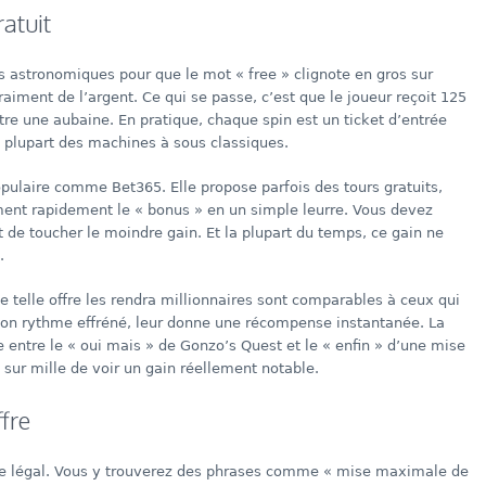
atuit
 astronomiques pour que le mot « free » clignote en gros sur
aiment de l’argent. Ce qui se passe, c’est que le joueur reçoit 125
tre une aubaine. En pratique, chaque spin est un ticket d’entrée
a plupart des machines à sous classiques.
pulaire comme Bet365. Elle propose parfois des tours gratuits,
ment rapidement le « bonus » en un simple leurre. Vous devez
t de toucher le moindre gain. Et la plupart du temps, ce gain ne
.
 telle offre les rendra millionnaires sont comparables à ceux qui
 son rythme effréné, leur donne une récompense instantanée. La
tue entre le « oui mais » de Gonzo’s Quest et le « enfin » d’une mise
sur mille de voir un gain réellement notable.
fre
xte légal. Vous y trouverez des phrases comme « mise maximale de