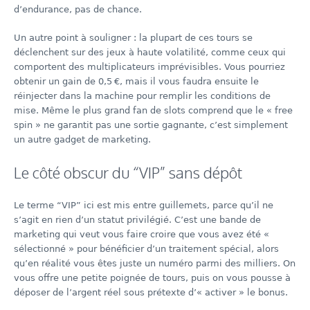
d’endurance, pas de chance.
Un autre point à souligner : la plupart de ces tours se
déclenchent sur des jeux à haute volatilité, comme ceux qui
comportent des multiplicateurs imprévisibles. Vous pourriez
obtenir un gain de 0,5 €, mais il vous faudra ensuite le
réinjecter dans la machine pour remplir les conditions de
mise. Même le plus grand fan de slots comprend que le « free
spin » ne garantit pas une sortie gagnante, c’est simplement
un autre gadget de marketing.
Le côté obscur du “VIP” sans dépôt
Le terme “VIP” ici est mis entre guillemets, parce qu’il ne
s’agit en rien d’un statut privilégié. C’est une bande de
marketing qui veut vous faire croire que vous avez été «
sélectionné » pour bénéficier d’un traitement spécial, alors
qu’en réalité vous êtes juste un numéro parmi des milliers. On
vous offre une petite poignée de tours, puis on vous pousse à
déposer de l’argent réel sous prétexte d’« activer » le bonus.