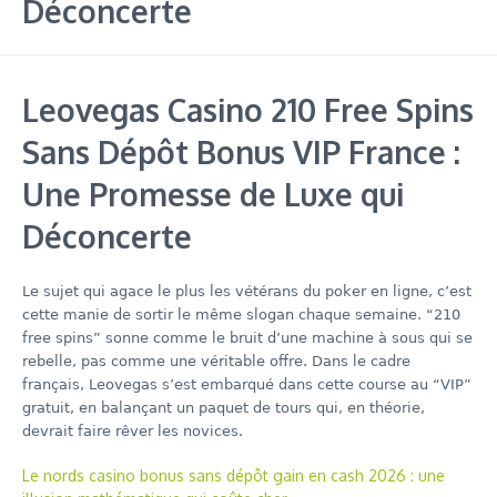
Déconcerte
Leovegas Casino 210 Free Spins
Sans Dépôt Bonus VIP France :
Une Promesse de Luxe qui
Déconcerte
Le sujet qui agace le plus les vétérans du poker en ligne, c’est
cette manie de sortir le même slogan chaque semaine. “210
free spins” sonne comme le bruit d’une machine à sous qui se
rebelle, pas comme une véritable offre. Dans le cadre
français, Leovegas s’est embarqué dans cette course au “VIP”
gratuit, en balançant un paquet de tours qui, en théorie,
devrait faire rêver les novices.
Le nords casino bonus sans dépôt gain en cash 2026 : une