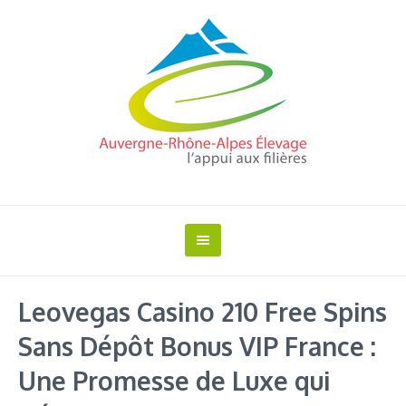
Leovegas Casino 210 Free Spins
Sans Dépôt Bonus VIP France :
Une Promesse de Luxe qui