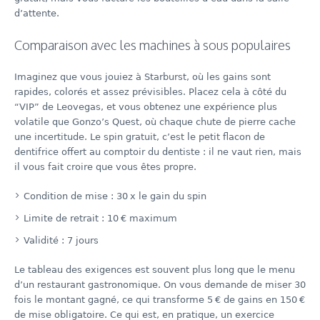
d’attente.
Comparaison avec les machines à sous populaires
Imaginez que vous jouiez à Starburst, où les gains sont
rapides, colorés et assez prévisibles. Placez cela à côté du
“VIP” de Leovegas, et vous obtenez une expérience plus
volatile que Gonzo’s Quest, où chaque chute de pierre cache
une incertitude. Le spin gratuit, c’est le petit flacon de
dentifrice offert au comptoir du dentiste : il ne vaut rien, mais
il vous fait croire que vous êtes propre.
Condition de mise : 30 x le gain du spin
Limite de retrait : 10 € maximum
Validité : 7 jours
Le tableau des exigences est souvent plus long que le menu
d’un restaurant gastronomique. On vous demande de miser 30
fois le montant gagné, ce qui transforme 5 € de gains en 150 €
de mise obligatoire. Ce qui est, en pratique, un exercice