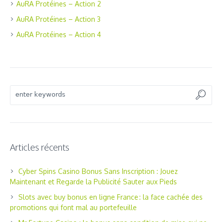
AuRA Protéines – Action 2
AuRA Protéines – Action 3
AuRA Protéines – Action 4
Articles récents
Cyber Spins Casino Bonus Sans Inscription : Jouez
Maintenant et Regarde la Publicité Sauter aux Pieds
Slots avec buy bonus en ligne France : la face cachée des
promotions qui font mal au portefeuille