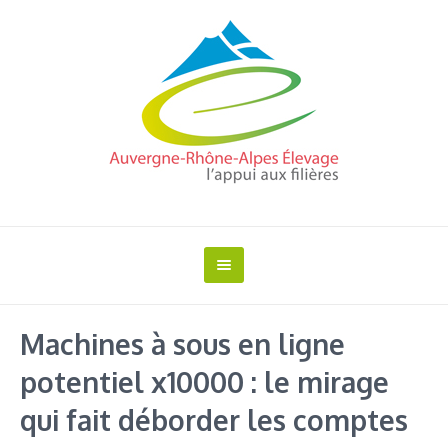
Machines à sous en ligne
potentiel x10000 : le mirage
qui fait déborder les comptes