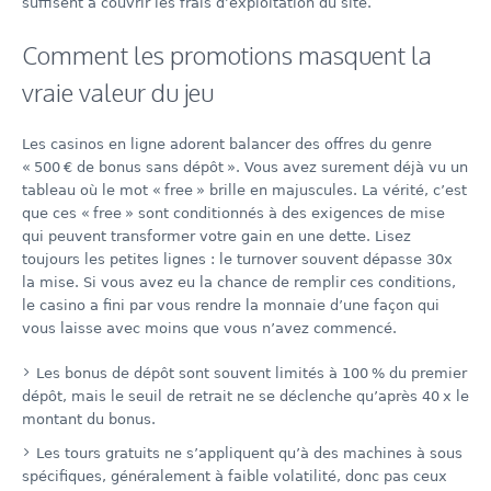
suffisent à couvrir les frais d’exploitation du site.
Comment les promotions masquent la
vraie valeur du jeu
Les casinos en ligne adorent balancer des offres du genre
« 500 € de bonus sans dépôt ». Vous avez surement déjà vu un
tableau où le mot « free » brille en majuscules. La vérité, c’est
que ces « free » sont conditionnés à des exigences de mise
qui peuvent transformer votre gain en une dette. Lisez
toujours les petites lignes : le turnover souvent dépasse 30x
la mise. Si vous avez eu la chance de remplir ces conditions,
le casino a fini par vous rendre la monnaie d’une façon qui
vous laisse avec moins que vous n’avez commencé.
Les bonus de dépôt sont souvent limités à 100 % du premier
dépôt, mais le seuil de retrait ne se déclenche qu’après 40 x le
montant du bonus.
Les tours gratuits ne s’appliquent qu’à des machines à sous
spécifiques, généralement à faible volatilité, donc pas ceux