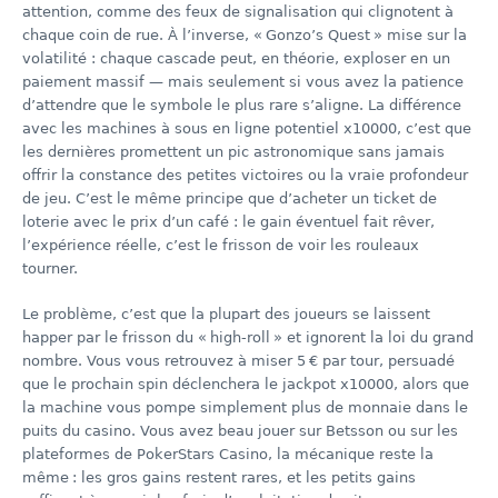
attention, comme des feux de signalisation qui clignotent à
chaque coin de rue. À l’inverse, « Gonzo’s Quest » mise sur la
volatilité : chaque cascade peut, en théorie, exploser en un
paiement massif — mais seulement si vous avez la patience
d’attendre que le symbole le plus rare s’aligne. La différence
avec les machines à sous en ligne potentiel x10000, c’est que
les dernières promettent un pic astronomique sans jamais
offrir la constance des petites victoires ou la vraie profondeur
de jeu. C’est le même principe que d’acheter un ticket de
loterie avec le prix d’un café : le gain éventuel fait rêver,
l’expérience réelle, c’est le frisson de voir les rouleaux
tourner.
Le problème, c’est que la plupart des joueurs se laissent
happer par le frisson du « high‑roll » et ignorent la loi du grand
nombre. Vous vous retrouvez à miser 5 € par tour, persuadé
que le prochain spin déclenchera le jackpot x10000, alors que
la machine vous pompe simplement plus de monnaie dans le
puits du casino. Vous avez beau jouer sur Betsson ou sur les
plateformes de PokerStars Casino, la mécanique reste la
même : les gros gains restent rares, et les petits gains