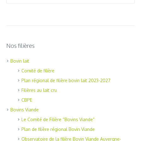
Nos filières
Bovin lait
Comité de filière
Plan régional de filière bovin lait 2023-2027
Filières au lait cru
CBPE
Bovins Viande
Le Comité de Filière “Bovins Viande”
Plan de filière régional Bovin Viande
Observatoire de la filière Bovin Viande Auvergne-