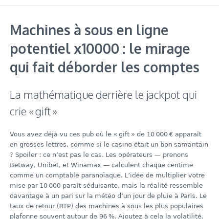
Machines à sous en ligne
potentiel x10000 : le mirage
qui fait déborder les comptes
La mathématique derrière le jackpot qui
crie « gift »
Vous avez déjà vu ces pub où le « gift » de 10 000 € apparaît
en grosses lettres, comme si le casino était un bon samaritain
? Spoiler : ce n’est pas le cas. Les opérateurs — prenons
Betway, Unibet, et Winamax — calculent chaque centime
comme un comptable paranoïaque. L’idée de multiplier votre
mise par 10 000 paraît séduisante, mais la réalité ressemble
davantage à un pari sur la météo d’un jour de pluie à Paris. Le
taux de retour (RTP) des machines à sous les plus populaires
plafonne souvent autour de 96 %. Ajoutez à cela la volatilité,