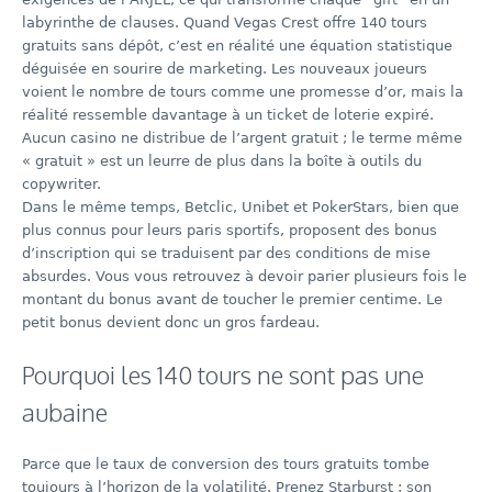
labyrinthe de clauses. Quand Vegas Crest offre 140 tours
gratuits sans dépôt, c’est en réalité une équation statistique
déguisée en sourire de marketing. Les nouveaux joueurs
voient le nombre de tours comme une promesse d’or, mais la
réalité ressemble davantage à un ticket de loterie expiré.
Aucun casino ne distribue de l’argent gratuit ; le terme même
« gratuit » est un leurre de plus dans la boîte à outils du
copywriter.
Dans le même temps, Betclic, Unibet et PokerStars, bien que
plus connus pour leurs paris sportifs, proposent des bonus
d’inscription qui se traduisent par des conditions de mise
absurdes. Vous vous retrouvez à devoir parier plusieurs fois le
montant du bonus avant de toucher le premier centime. Le
petit bonus devient donc un gros fardeau.
Pourquoi les 140 tours ne sont pas une
aubaine
Parce que le taux de conversion des tours gratuits tombe
toujours à l’horizon de la volatilité. Prenez Starburst : son