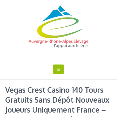
Vegas Crest Casino 140 Tours
Gratuits Sans Dépôt Nouveaux
Joueurs Uniquement France –