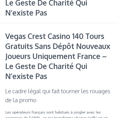
Le Geste De Charité Qui
N’existe Pas
Vegas Crest Casino 140 Tours
Gratuits Sans Dépôt Nouveaux
Joueurs Uniquement France –
Le Geste De Charité Qui
N’existe Pas
Le cadre légal qui fait tourner les rouages
de la promo
Les opérateurs français sont habitués à jongler avec les
exigences de l’ARJEL, ce qui transforme chaque “gift” en un