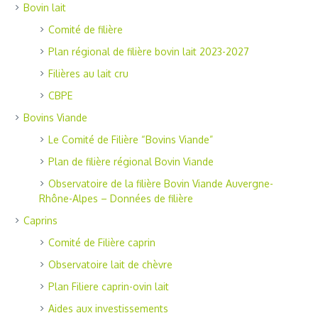
Bovin lait
Comité de filière
Plan régional de filière bovin lait 2023-2027
Filières au lait cru
CBPE
Bovins Viande
Le Comité de Filière “Bovins Viande”
Plan de filière régional Bovin Viande
Observatoire de la filière Bovin Viande Auvergne-
Rhône-Alpes – Données de filière
Caprins
Comité de Filière caprin
Observatoire lait de chèvre
Plan Filiere caprin-ovin lait
Aides aux investissements