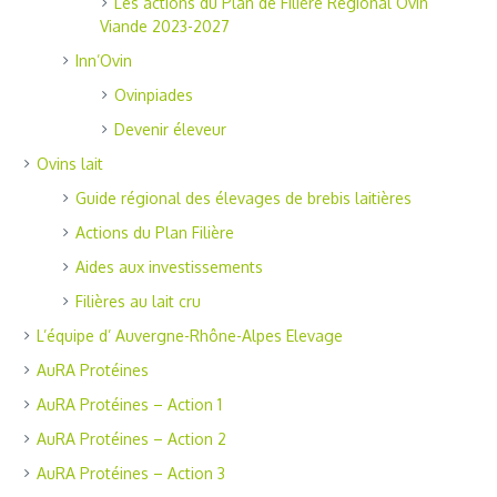
Les actions du Plan de Filière Régional Ovin
Viande 2023-2027
Inn’Ovin
Ovinpiades
Devenir éleveur
Ovins lait
Guide régional des élevages de brebis laitières
Actions du Plan Filière
Aides aux investissements
Filières au lait cru
L’équipe d’ Auvergne-Rhône-Alpes Elevage
AuRA Protéines
AuRA Protéines – Action 1
AuRA Protéines – Action 2
AuRA Protéines – Action 3