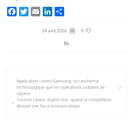
Facebook
Twitter
Email
LinkedIn
Share
24 avril 2026
0
By
Application casino Samsung : le cauchemar
technologique que les opérateurs oublient de
réparer
Tournoi casino argent réel : quand la compétition
devient une farce bureaucratique