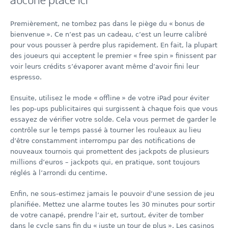
Premièrement, ne tombez pas dans le piège du « bonus de
bienvenue ». Ce n’est pas un cadeau, c’est un leurre calibré
pour vous pousser à perdre plus rapidement. En fait, la plupart
des joueurs qui acceptent le premier « free spin » finissent par
voir leurs crédits s’évaporer avant même d’avoir fini leur
espresso.
Ensuite, utilisez le mode « offline » de votre iPad pour éviter
les pop‑ups publicitaires qui surgissent à chaque fois que vous
essayez de vérifier votre solde. Cela vous permet de garder le
contrôle sur le temps passé à tourner les rouleaux au lieu
d’être constamment interrompu par des notifications de
nouveaux tournois qui promettent des jackpots de plusieurs
millions d’euros – jackpots qui, en pratique, sont toujours
réglés à l’arrondi du centime.
Enfin, ne sous‑estimez jamais le pouvoir d’une session de jeu
planifiée. Mettez une alarme toutes les 30 minutes pour sortir
de votre canapé, prendre l’air et, surtout, éviter de tomber
dans le cycle sans fin du « juste un tour de plus ». Les casinos