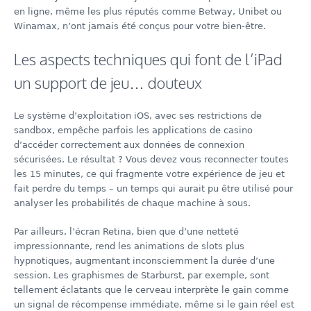
en ligne, même les plus réputés comme Betway, Unibet ou
Winamax, n’ont jamais été conçus pour votre bien‑être.
Les aspects techniques qui font de l’iPad
un support de jeu… douteux
Le système d’exploitation iOS, avec ses restrictions de
sandbox, empêche parfois les applications de casino
d’accéder correctement aux données de connexion
sécurisées. Le résultat ? Vous devez vous reconnecter toutes
les 15 minutes, ce qui fragmente votre expérience de jeu et
fait perdre du temps – un temps qui aurait pu être utilisé pour
analyser les probabilités de chaque machine à sous.
Par ailleurs, l’écran Retina, bien que d’une netteté
impressionnante, rend les animations de slots plus
hypnotiques, augmentant inconsciemment la durée d’une
session. Les graphismes de Starburst, par exemple, sont
tellement éclatants que le cerveau interprète le gain comme
un signal de récompense immédiate, même si le gain réel est