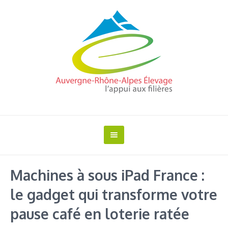
Machines à sous iPad France :
le gadget qui transforme votre
pause café en loterie ratée