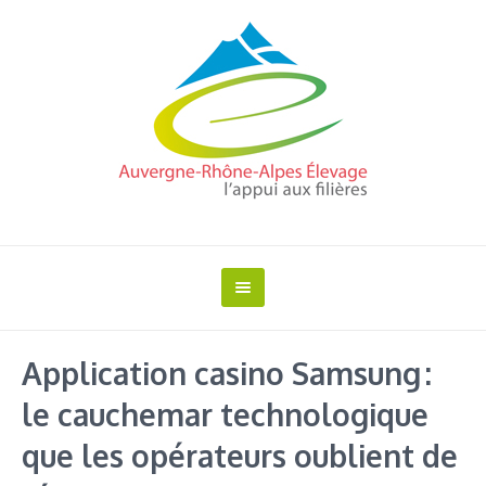
Application casino Samsung :
le cauchemar technologique
que les opérateurs oublient de