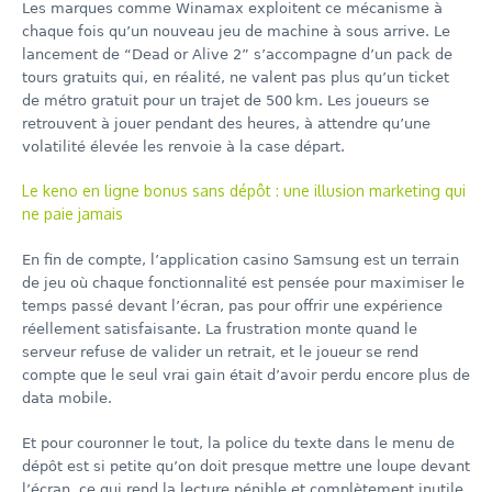
Les marques comme Winamax exploitent ce mécanisme à
chaque fois qu’un nouveau jeu de machine à sous arrive. Le
lancement de “Dead or Alive 2” s’accompagne d’un pack de
tours gratuits qui, en réalité, ne valent pas plus qu’un ticket
de métro gratuit pour un trajet de 500 km. Les joueurs se
retrouvent à jouer pendant des heures, à attendre qu’une
volatilité élevée les renvoie à la case départ.
Le keno en ligne bonus sans dépôt : une illusion marketing qui
ne paie jamais
En fin de compte, l’application casino Samsung est un terrain
de jeu où chaque fonctionnalité est pensée pour maximiser le
temps passé devant l’écran, pas pour offrir une expérience
réellement satisfaisante. La frustration monte quand le
serveur refuse de valider un retrait, et le joueur se rend
compte que le seul vrai gain était d’avoir perdu encore plus de
data mobile.
Et pour couronner le tout, la police du texte dans le menu de
dépôt est si petite qu’on doit presque mettre une loupe devant
l’écran, ce qui rend la lecture pénible et complètement inutile.