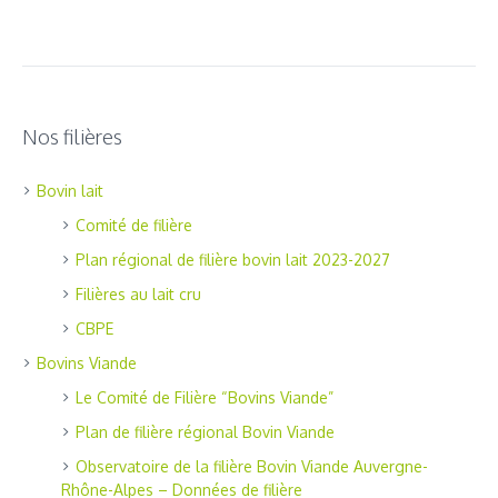
Nos filières
Bovin lait
Comité de filière
Plan régional de filière bovin lait 2023-2027
Filières au lait cru
CBPE
Bovins Viande
Le Comité de Filière “Bovins Viande”
Plan de filière régional Bovin Viande
Observatoire de la filière Bovin Viande Auvergne-
Rhône-Alpes – Données de filière