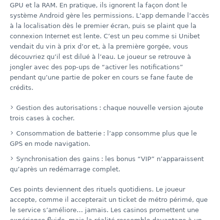
GPU et la RAM. En pratique, ils ignorent la façon dont le
système Android gère les permissions. L’app demande l’accès
à la localisation dès le premier écran, puis se plaint que la
connexion Internet est lente. C’est un peu comme si Unibet
vendait du vin à prix d’or et, à la première gorgée, vous
découvriez qu’il est dilué à l’eau. Le joueur se retrouve à
jongler avec des pop‑ups de “activer les notifications”
pendant qu’une partie de poker en cours se fane faute de
crédits.
Gestion des autorisations : chaque nouvelle version ajoute
trois cases à cocher.
Consommation de batterie : l’app consomme plus que le
GPS en mode navigation.
Synchronisation des gains : les bonus “VIP” n’apparaissent
qu’après un redémarrage complet.
Ces points deviennent des rituels quotidiens. Le joueur
accepte, comme il accepterait un ticket de métro périmé, que
le service s’améliore… jamais. Les casinos promettent une