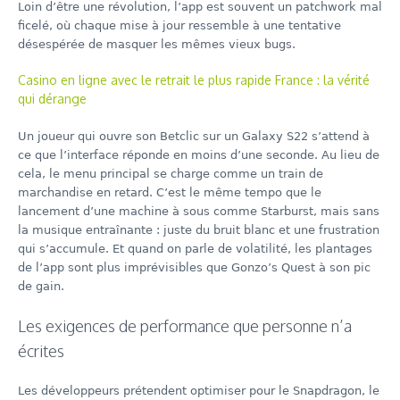
Loin d’être une révolution, l’app est souvent un patchwork mal
ficelé, où chaque mise à jour ressemble à une tentative
désespérée de masquer les mêmes vieux bugs.
Casino en ligne avec le retrait le plus rapide France : la vérité
qui dérange
Un joueur qui ouvre son Betclic sur un Galaxy S22 s’attend à
ce que l’interface réponde en moins d’une seconde. Au lieu de
cela, le menu principal se charge comme un train de
marchandise en retard. C’est le même tempo que le
lancement d’une machine à sous comme Starburst, mais sans
la musique entraînante : juste du bruit blanc et une frustration
qui s’accumule. Et quand on parle de volatilité, les plantages
de l’app sont plus imprévisibles que Gonzo’s Quest à son pic
de gain.
Les exigences de performance que personne n’a
écrites
Les développeurs prétendent optimiser pour le Snapdragon, le