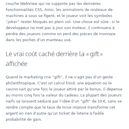
couche WebView qui ne supporte pas les dernières
fonctionnalités CSS. Ainsi, les animations de rouleaux de
machines à sous se figent, et le joueur voit les symboles
“joker” rester bloqués en plein vol. Une chose est sûre : si le
développeur ne met pas à jour son moteur, il continuera à
perdre des joueurs comme on perd des pièces de monnaie
dans les poches d’un manteau usé.
Le vrai coût caché derrière la « gift »
affichée
Quand le marketing crie “gift”, il ne s’agit pas d’un geste
philanthropique. C’est un calcul froid, une équation où le
casino sait qu’une fois le joueur attiré par le bonus, il dépense
au moins cinq fois la valeur du cadeau. La plupart des joueurs
naïfs se laissent séduire par l’idée d’un “gift” de 10 €, sans se
rendre compte que le taux de mise imposé transforme cet
argent en rien d’autre qu’un ticket de loterie à faible
probabilité de gain.