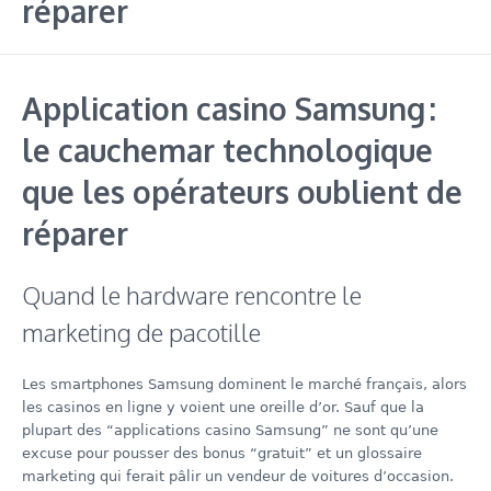
réparer
Application casino Samsung :
le cauchemar technologique
que les opérateurs oublient de
réparer
Quand le hardware rencontre le
marketing de pacotille
Les smartphones Samsung dominent le marché français, alors
les casinos en ligne y voient une oreille d’or. Sauf que la
plupart des “applications casino Samsung” ne sont qu’une
excuse pour pousser des bonus “gratuit” et un glossaire
marketing qui ferait pâlir un vendeur de voitures d’occasion.