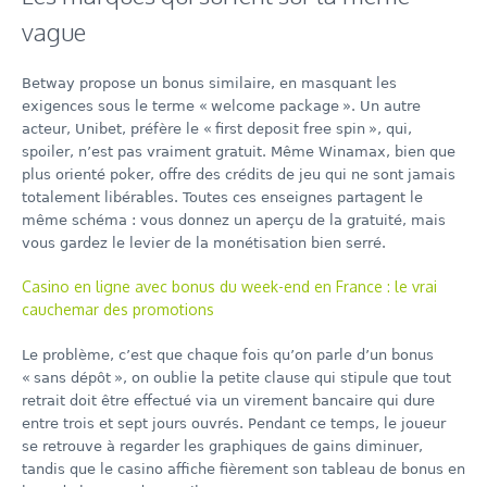
vague
Betway propose un bonus similaire, en masquant les
exigences sous le terme « welcome package ». Un autre
acteur, Unibet, préfère le « first deposit free spin », qui,
spoiler, n’est pas vraiment gratuit. Même Winamax, bien que
plus orienté poker, offre des crédits de jeu qui ne sont jamais
totalement libérables. Toutes ces enseignes partagent le
même schéma : vous donnez un aperçu de la gratuité, mais
vous gardez le levier de la monétisation bien serré.
Casino en ligne avec bonus du week-end en France : le vrai
cauchemar des promotions
Le problème, c’est que chaque fois qu’on parle d’un bonus
« sans dépôt », on oublie la petite clause qui stipule que tout
retrait doit être effectué via un virement bancaire qui dure
entre trois et sept jours ouvrés. Pendant ce temps, le joueur
se retrouve à regarder les graphiques de gains diminuer,
tandis que le casino affiche fièrement son tableau de bonus en