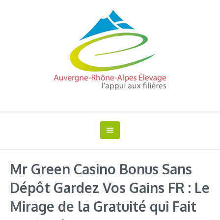
Mr Green Casino Bonus Sans
Dépôt Gardez Vos Gains FR : Le
Mirage de la Gratuité qui Fait