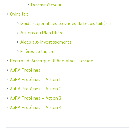
Devenir éleveur
Ovins lait
Guide régional des élevages de brebis laitières
Actions du Plan Filière
Aides aux investissements
Filières au lait cru
L’équipe d’ Auvergne-Rhône-Alpes Elevage
AuRA Protéines
AuRA Protéines – Action 1
AuRA Protéines – Action 2
AuRA Protéines – Action 3
AuRA Protéines – Action 4