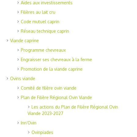
Aides aux investissements
Filières au lait cru
Code mutuel caprin
Réseau technique caprin
Viande caprine
Programme chevreaux
Engraisser ses chevreaux à la ferme
Promotion de la viande caprine
Ovins viande
Comité de filière ovin viande
Plan de Filière Régional Ovin Viande
Les actions du Plan de Filière Régional Ovin
Viande 2023-2027
Inn’Ovin
Ovinpiades