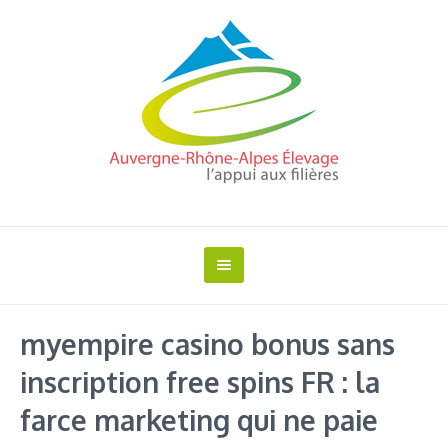
myempire casino bonus sans
inscription free spins FR : la
farce marketing qui ne paie