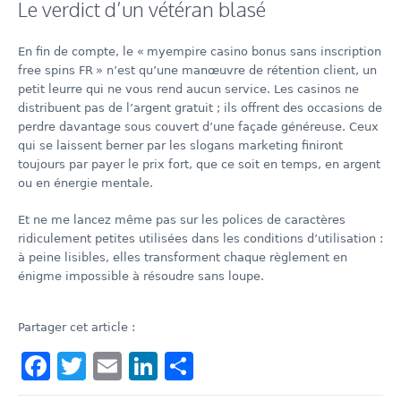
Le verdict d’un vétéran blasé
En fin de compte, le « myempire casino bonus sans inscription
free spins FR » n’est qu’une manœuvre de rétention client, un
petit leurre qui ne vous rend aucun service. Les casinos ne
distribuent pas de l’argent gratuit ; ils offrent des occasions de
perdre davantage sous couvert d’une façade généreuse. Ceux
qui se laissent berner par les slogans marketing finiront
toujours par payer le prix fort, que ce soit en temps, en argent
ou en énergie mentale.
Et ne me lancez même pas sur les polices de caractères
ridiculement petites utilisées dans les conditions d’utilisation :
à peine lisibles, elles transforment chaque règlement en
énigme impossible à résoudre sans loupe.
Partager cet article :
Facebook
Twitter
Email
LinkedIn
Share