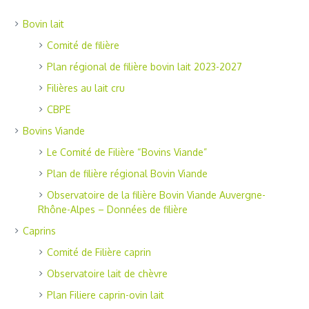
Bovin lait
Comité de filière
Plan régional de filière bovin lait 2023-2027
Filières au lait cru
CBPE
Bovins Viande
Le Comité de Filière “Bovins Viande”
Plan de filière régional Bovin Viande
Observatoire de la filière Bovin Viande Auvergne-
Rhône-Alpes – Données de filière
Caprins
Comité de Filière caprin
Observatoire lait de chèvre
Plan Filiere caprin-ovin lait