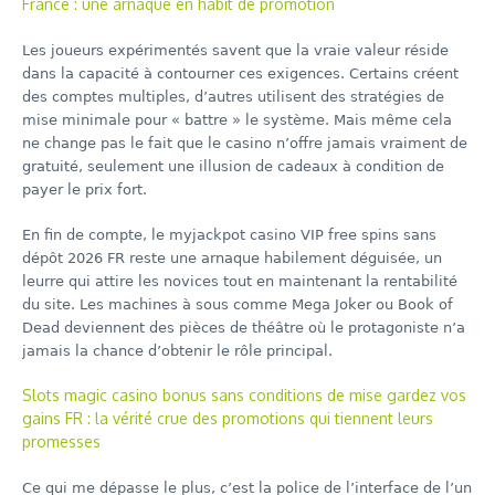
France : une arnaque en habit de promotion
Les joueurs expérimentés savent que la vraie valeur réside
dans la capacité à contourner ces exigences. Certains créent
des comptes multiples, d’autres utilisent des stratégies de
mise minimale pour « battre » le système. Mais même cela
ne change pas le fait que le casino n’offre jamais vraiment de
gratuité, seulement une illusion de cadeaux à condition de
payer le prix fort.
En fin de compte, le myjackpot casino VIP free spins sans
dépôt 2026 FR reste une arnaque habilement déguisée, un
leurre qui attire les novices tout en maintenant la rentabilité
du site. Les machines à sous comme Mega Joker ou Book of
Dead deviennent des pièces de théâtre où le protagoniste n’a
jamais la chance d’obtenir le rôle principal.
Slots magic casino bonus sans conditions de mise gardez vos
gains FR : la vérité crue des promotions qui tiennent leurs
promesses
Ce qui me dépasse le plus, c’est la police de l’interface de l’un