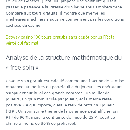
Le jeu de Gonzo’s Quest, lui, propose une volatilité qui fait
passer la patience à la vitesse d’un lièvre sous amphétamine.
Comparé aux tours gratuits, il montre que même les
meilleures machines à sous ne compensent pas les conditions
cachées du casino.
Betway casino 100 tours gratuits sans dépôt bonus FR : la
vérité qui fait mal
Analyse de la structure mathématique du
« free spin »
Chaque spin gratuit est calculé comme une fraction de la mise
moyenne, un petit % du portefeuille du joueur. Les opérateurs
s’appuient sur la loi des grands nombres : un millier de
joueurs, un gain minuscule par joueur, et la marge reste
positive. Ce qui importe, c’est le taux de retour au joueur
(RTP). Un spin sur le thème de la pyramide peut afficher un
RTP de 96 %, mais la contrainte de mise de 25 × réduit ce
chiffre à moins de 30 % de profit réel.