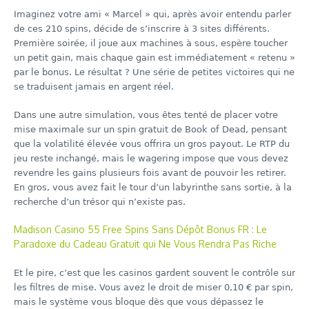
Imaginez votre ami « Marcel » qui, après avoir entendu parler
de ces 210 spins, décide de s’inscrire à 3 sites différents.
Première soirée, il joue aux machines à sous, espère toucher
un petit gain, mais chaque gain est immédiatement « retenu »
par le bonus. Le résultat ? Une série de petites victoires qui ne
se traduisent jamais en argent réel.
Dans une autre simulation, vous êtes tenté de placer votre
mise maximale sur un spin gratuit de Book of Dead, pensant
que la volatilité élevée vous offrira un gros payout. Le RTP du
jeu reste inchangé, mais le wagering impose que vous devez
revendre les gains plusieurs fois avant de pouvoir les retirer.
En gros, vous avez fait le tour d’un labyrinthe sans sortie, à la
recherche d’un trésor qui n’existe pas.
Madison Casino 55 Free Spins Sans Dépôt Bonus FR : Le
Paradoxe du Cadeau Gratuit qui Ne Vous Rendra Pas Riche
Et le pire, c’est que les casinos gardent souvent le contrôle sur
les filtres de mise. Vous avez le droit de miser 0,10 € par spin,
mais le système vous bloque dès que vous dépassez le