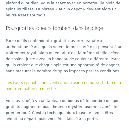
plafond quotidien, vous laissant avec un portefeuille plein de
spins inutilisés. La phrase « aucun dépôt » devient alors un
leurre assez sournois.
Pourquoi les joueurs tombent dans le piège
Parce qu’ils confondent « gratuit » avec « gratuité »
authentique. Parce qu’ils voient le mot « VIP » et pensent à un
traitement royal, alors qu’en fait c’est la même vieille scène
de casino, juste avec un bandeau de couleur différente. Parce
qu’ils croient que chaque spin est une opportunité de gagner,
sans mesurer le nombre de spins imposés par les conditions.
Les tours gratuits sans vérification casino en ligne : la farce la
mieux emballée du marché
Vous avez déjà vu un tableau de bonus où le nombre de spins
gratuits augmente, puis diminue mystérieusement après le
premier jour? C’est la technique du « teaser » : vous êtes
séduit au départ, puis vous êtes laissé à la porte.