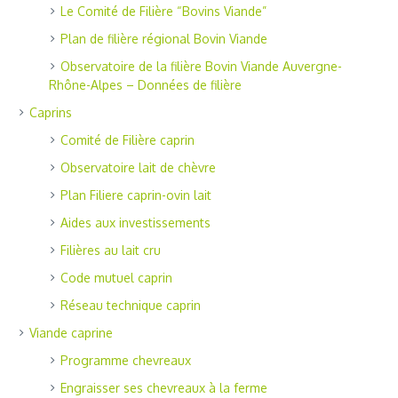
Le Comité de Filière “Bovins Viande”
Plan de filière régional Bovin Viande
Observatoire de la filière Bovin Viande Auvergne-
Rhône-Alpes – Données de filière
Caprins
Comité de Filière caprin
Observatoire lait de chèvre
Plan Filiere caprin-ovin lait
Aides aux investissements
Filières au lait cru
Code mutuel caprin
Réseau technique caprin
Viande caprine
Programme chevreaux
Engraisser ses chevreaux à la ferme