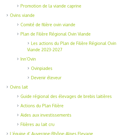
Promotion de la viande caprine
Ovins viande
Comité de filière ovin viande
Plan de Filière Régional Ovin Viande
Les actions du Plan de Filière Régional Ovin
Viande 2023-2027
Inn’Ovin
Ovinpiades
Devenir éleveur
Ovins lait
Guide régional des élevages de brebis laitières
Actions du Plan Filière
Aides aux investissements
Filières au lait cru
L’équipe d’ Auvergne-Rhône-Alpes Elevage