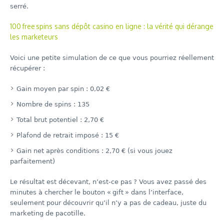
serré.
100 free spins sans dépôt casino en ligne : la vérité qui dérange
les marketeurs
Voici une petite simulation de ce que vous pourriez réellement
récupérer :
Gain moyen par spin : 0,02 €
Nombre de spins : 135
Total brut potentiel : 2,70 €
Plafond de retrait imposé : 15 €
Gain net après conditions : 2,70 € (si vous jouez
parfaitement)
Le résultat est décevant, n’est‑ce pas ? Vous avez passé des
minutes à chercher le bouton « gift » dans l’interface,
seulement pour découvrir qu’il n’y a pas de cadeau, juste du
marketing de pacotille.