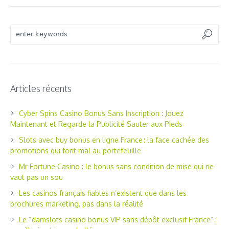
Articles récents
Cyber Spins Casino Bonus Sans Inscription : Jouez
Maintenant et Regarde la Publicité Sauter aux Pieds
Slots avec buy bonus en ligne France : la face cachée des
promotions qui font mal au portefeuille
Mr Fortune Casino : le bonus sans condition de mise qui ne
vaut pas un sou
Les casinos français fiables n’existent que dans les
brochures marketing, pas dans la réalité
Le “damslots casino bonus VIP sans dépôt exclusif France” :