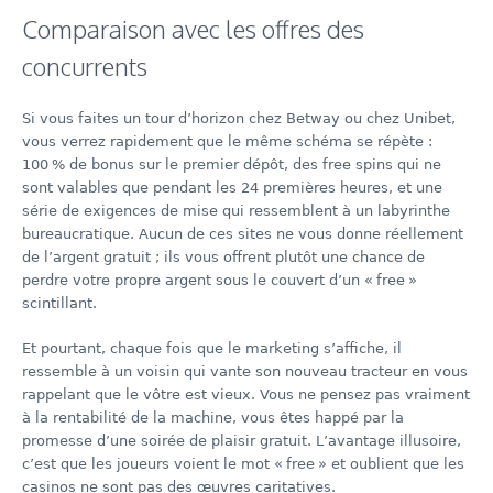
Comparaison avec les offres des
concurrents
Si vous faites un tour d’horizon chez Betway ou chez Unibet,
vous verrez rapidement que le même schéma se répète :
100 % de bonus sur le premier dépôt, des free spins qui ne
sont valables que pendant les 24 premières heures, et une
série de exigences de mise qui ressemblent à un labyrinthe
bureaucratique. Aucun de ces sites ne vous donne réellement
de l’argent gratuit ; ils vous offrent plutôt une chance de
perdre votre propre argent sous le couvert d’un « free »
scintillant.
Et pourtant, chaque fois que le marketing s’affiche, il
ressemble à un voisin qui vante son nouveau tracteur en vous
rappelant que le vôtre est vieux. Vous ne pensez pas vraiment
à la rentabilité de la machine, vous êtes happé par la
promesse d’une soirée de plaisir gratuit. L’avantage illusoire,
c’est que les joueurs voient le mot « free » et oublient que les
casinos ne sont pas des œuvres caritatives.