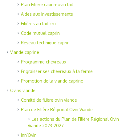
Plan Filiere caprin-ovin lait
Aides aux investissements
Filières au lait cru
Code mutuel caprin
Réseau technique caprin
Viande caprine
Programme chevreaux
Engraisser ses chevreaux à la ferme
Promotion de la viande caprine
Ovins viande
Comité de filière ovin viande
Plan de Filière Régional Ovin Viande
Les actions du Plan de Filière Régional Ovin
Viande 2023-2027
Inn’Ovin