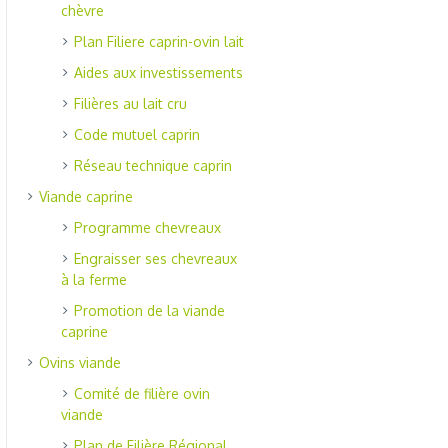
chèvre
Plan Filiere caprin-ovin lait
Aides aux investissements
Filières au lait cru
Code mutuel caprin
Réseau technique caprin
Viande caprine
Programme chevreaux
Engraisser ses chevreaux
à la ferme
Promotion de la viande
caprine
Ovins viande
Comité de filière ovin
viande
Plan de Filière Régional