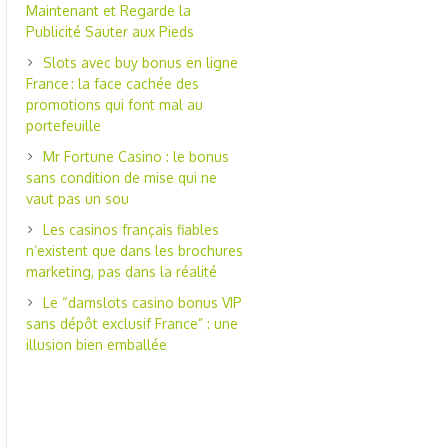
Maintenant et Regarde la
Publicité Sauter aux Pieds
Slots avec buy bonus en ligne
France : la face cachée des
promotions qui font mal au
portefeuille
Mr Fortune Casino : le bonus
sans condition de mise qui ne
vaut pas un sou
Les casinos français fiables
n’existent que dans les brochures
marketing, pas dans la réalité
Le “damslots casino bonus VIP
sans dépôt exclusif France” : une
illusion bien emballée