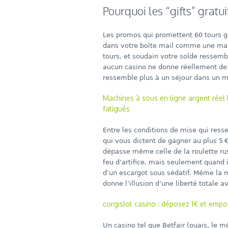
Pourquoi les “gifts” gratui
Les promos qui promettent 60 tours gr
dans votre boîte mail comme une mauv
tours, et soudain votre solde ressemb
aucun casino ne donne réellement de l’
ressemble plus à un séjour dans un m
Machines à sous en ligne argent réel F
fatigués
Entre les conditions de mise qui ress
qui vous dictent de gagner au plus 5 €
dépasse même celle de la roulette rus
feu d’artifice, mais seulement quand 
d’un escargot sous sédatif. Même la m
donne l’illusion d’une liberté totale a
corgislot casino : déposez 1€ et empoc
Un casino tel que Betfair (ouais, le m