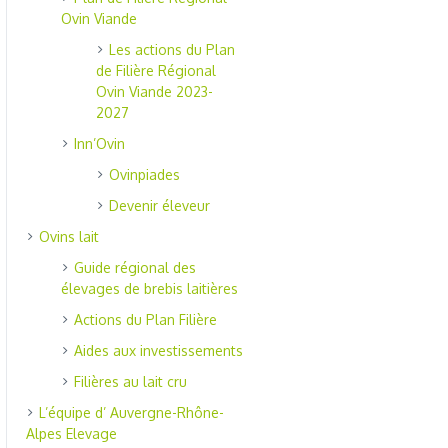
Ovin Viande
Les actions du Plan
de Filière Régional
Ovin Viande 2023-
2027
Inn’Ovin
Ovinpiades
Devenir éleveur
Ovins lait
Guide régional des
élevages de brebis laitières
Actions du Plan Filière
Aides aux investissements
Filières au lait cru
L’équipe d’ Auvergne-Rhône-
Alpes Elevage