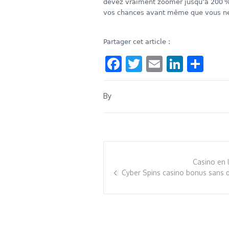
devez vraiment zoomer jusqu’à 200 % 
vos chances avant même que vous ne
Partager cet article :
Facebook
Twitter
Email
Linke
Sha
By
Casino en l
Cyber Spins casino bonus sans dé