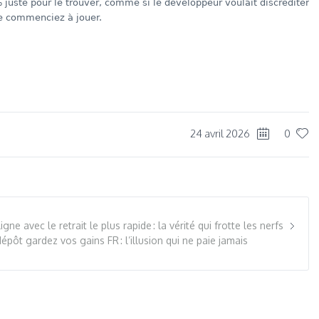
juste pour le trouver, comme si le développeur voulait discréditer
 commenciez à jouer.
dIn
re
24 avril 2026
0
igne avec le retrait le plus rapide : la vérité qui frotte les nerfs
pôt gardez vos gains FR : l’illusion qui ne paie jamais