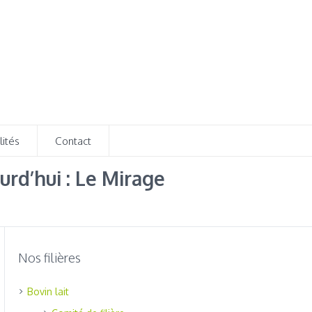
lités
Contact
rd’hui : Le Mirage
Nos filières
Bovin lait