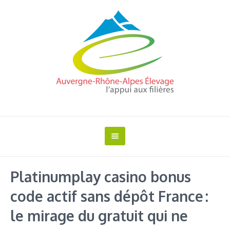
Platinumplay casino bonus
code actif sans dépôt France :
le mirage du gratuit qui ne