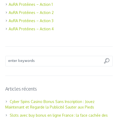
AuRA Protéines – Action 1
AuRA Protéines – Action 2
AuRA Protéines – Action 3
AuRA Protéines – Action 4
Articles récents
Cyber Spins Casino Bonus Sans Inscription : Jouez
Maintenant et Regarde la Publicité Sauter aux Pieds
Slots avec buy bonus en ligne France : la face cachée des