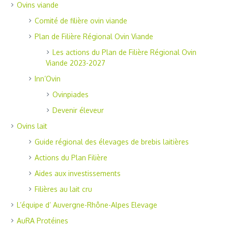
Ovins viande
Comité de filière ovin viande
Plan de Filière Régional Ovin Viande
Les actions du Plan de Filière Régional Ovin
Viande 2023-2027
Inn’Ovin
Ovinpiades
Devenir éleveur
Ovins lait
Guide régional des élevages de brebis laitières
Actions du Plan Filière
Aides aux investissements
Filières au lait cru
L’équipe d’ Auvergne-Rhône-Alpes Elevage
AuRA Protéines