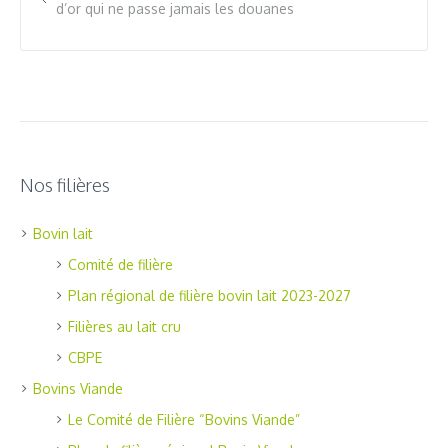
d’or qui ne passe jamais les douanes
Nos filières
Bovin lait
Comité de filière
Plan régional de filière bovin lait 2023-2027
Filières au lait cru
CBPE
Bovins Viande
Le Comité de Filière “Bovins Viande”