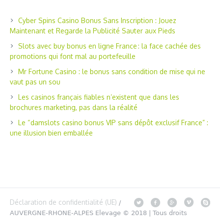
Cyber Spins Casino Bonus Sans Inscription : Jouez
Maintenant et Regarde la Publicité Sauter aux Pieds
Slots avec buy bonus en ligne France : la face cachée des
promotions qui font mal au portefeuille
Mr Fortune Casino : le bonus sans condition de mise qui ne
vaut pas un sou
Les casinos français fiables n’existent que dans les
brochures marketing, pas dans la réalité
Le “damslots casino bonus VIP sans dépôt exclusif France” :
une illusion bien emballée
Déclaration de confidentialité (UE)
/
AUVERGNE-RHONE-ALPES Elevage © 2018 | Tous droits