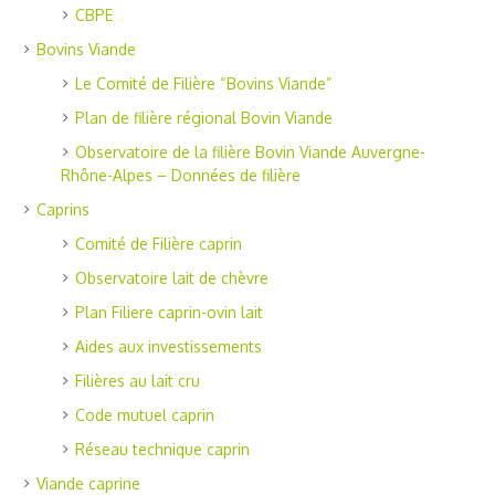
CBPE
Bovins Viande
Le Comité de Filière “Bovins Viande”
Plan de filière régional Bovin Viande
Observatoire de la filière Bovin Viande Auvergne-
Rhône-Alpes – Données de filière
Caprins
Comité de Filière caprin
Observatoire lait de chèvre
Plan Filiere caprin-ovin lait
Aides aux investissements
Filières au lait cru
Code mutuel caprin
Réseau technique caprin
Viande caprine