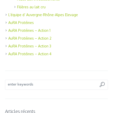
Filières au lait cru
L’équipe d’ Auvergne-Rhône-Alpes Elevage
AuRA Protéines
AuRA Protéines – Action 1
AuRA Protéines – Action 2
AuRA Protéines – Action 3
AuRA Protéines – Action 4
Articles récents