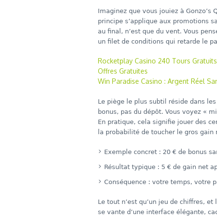
Imaginez que vous jouiez à Gonzo’s 
principe s’applique aux promotions s
au final, n’est que du vent. Vous pens
un filet de conditions qui retarde le
Rocketplay Casino 240 Tours Gratuit
Offres Gratuites
Win Paradise Casino : Argent Réel Sa
Le piège le plus subtil réside dans l
bonus, pas du dépôt. Vous voyez « mis
En pratique, cela signifie jouer des c
la probabilité de toucher le gros gain 
Exemple concret : 20 € de bonus sa
Résultat typique : 5 € de gain net a
Conséquence : votre temps, votre pa
Le tout n’est qu’un jeu de chiffres, 
se vante d’une interface élégante, ca