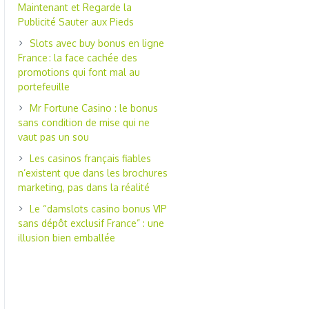
Maintenant et Regarde la
Publicité Sauter aux Pieds
Slots avec buy bonus en ligne
France : la face cachée des
promotions qui font mal au
portefeuille
Mr Fortune Casino : le bonus
sans condition de mise qui ne
vaut pas un sou
Les casinos français fiables
n’existent que dans les brochures
marketing, pas dans la réalité
Le “damslots casino bonus VIP
sans dépôt exclusif France” : une
illusion bien emballée