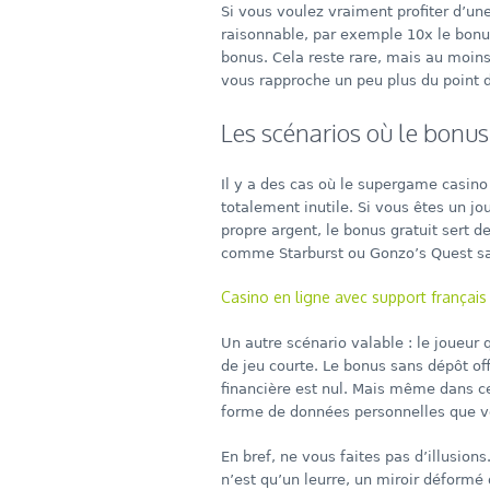
Si vous voulez vraiment profiter d’un
raisonnable, par exemple 10x le bonu
bonus. Cela reste rare, mais au moins
vous rapproche un peu plus du point d
Les scénarios où le bonus
Il y a des cas où le supergame casin
totalement inutile. Si vous êtes un j
propre argent, le bonus gratuit sert d
comme Starburst ou Gonzo’s Quest san
Casino en ligne avec support français 
Un autre scénario valable : le joueur
de jeu courte. Le bonus sans dépôt off
financière est nul. Mais même dans ce
forme de données personnelles que vo
En bref, ne vous faites pas d’illusions
n’est qu’un leurre, un miroir déformé 