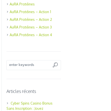
AuRA Protéines
AuRA Protéines – Action 1
AuRA Protéines – Action 2
AuRA Protéines – Action 3
AuRA Protéines – Action 4
Articles récents
Cyber Spins Casino Bonus
Sans Inscription : Jouez