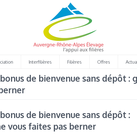
ciation
Interfilières
Filières
Offres
Actua
bonus de bienvenue sans dépôt : g
 berner
bonus de bienvenue sans dépôt :
ne vous faites pas berner