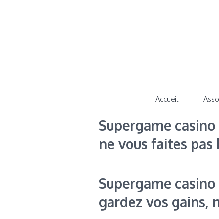
Accueil
Asso
Supergame casino 
ne vous faites pas
Supergame casino 
gardez vos gains, 