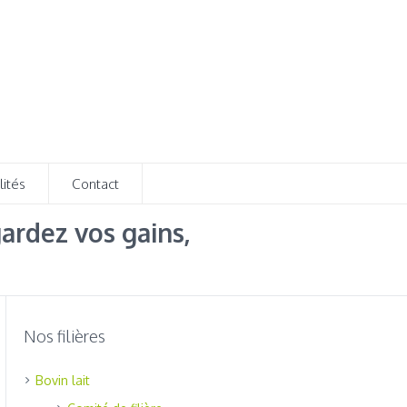
lités
Contact
ardez vos gains,
Nos filières
Bovin lait