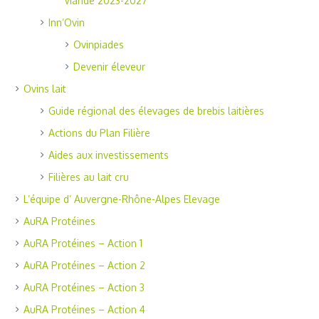
Viande 2023-2027
Inn’Ovin
Ovinpiades
Devenir éleveur
Ovins lait
Guide régional des élevages de brebis laitières
Actions du Plan Filière
Aides aux investissements
Filières au lait cru
L’équipe d’ Auvergne-Rhône-Alpes Elevage
AuRA Protéines
AuRA Protéines – Action 1
AuRA Protéines – Action 2
AuRA Protéines – Action 3
AuRA Protéines – Action 4