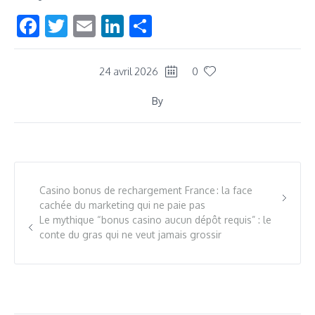
Facebook
Twitter
Email
LinkedIn
Share
24 avril 2026
0
By
Casino bonus de rechargement France : la face
cachée du marketing qui ne paie pas
Le mythique “bonus casino aucun dépôt requis” : le
conte du gras qui ne veut jamais grossir