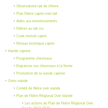
Observatoire lait de chèvre
Plan Filiere caprin-ovin lait
Aides aux investissements
Filières au lait cru
Code mutuel caprin
Réseau technique caprin
Viande caprine
Programme chevreaux
Engraisser ses chevreaux à la ferme
Promotion de la viande caprine
Ovins viande
Comité de filière ovin viande
Plan de Filière Régional Ovin Viande
Les actions du Plan de Filière Régional Ovin