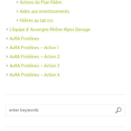
Actions du Plan Filière
Aides aux investissements
Filières au lait cru
L’équipe d’ Auvergne-Rhône-Alpes Elevage
AuRA Protéines
AuRA Protéines – Action 1
AuRA Protéines – Action 2
AuRA Protéines – Action 3
AuRA Protéines – Action 4