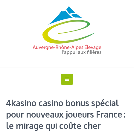
4kasino casino bonus spécial
pour nouveaux joueurs France :
le mirage qui coûte cher