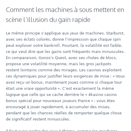
Comment les machines à sous mettent en
scène l’illusion du gain rapide
Le même principe s’applique aux jeux de machines. Starburst,
avec ses éclats colorés, donne l’impression que chaque spin
peut exploser votre bankroll. Pourtant, la volatilité est faible,
ce qui veut dire que les gains sont fréquents mais minuscules.
En comparaison, Gonzo’s Quest, avec ses chutes de blocs,
propose une volatilité moyenne, mais les gros jackpots
restent lointains comme des mirages. Les casinos exploitent
ces dynamiques pour justifier leurs exigences de mise : « Vous
avez reçu un bonus, maintenant jouez comme si chaque tour
était une vraie opportunité ». C’est exactement la même
logique que celle qui se cache derrière le « 4kasino casino
bonus spécial pour nouveaux joueurs France » : vous êtes
encouragé à jouer rapidement, à accumuler des mises,
pendant que les chances réelles de remporter quelque chose
de significatif restent minuscules.