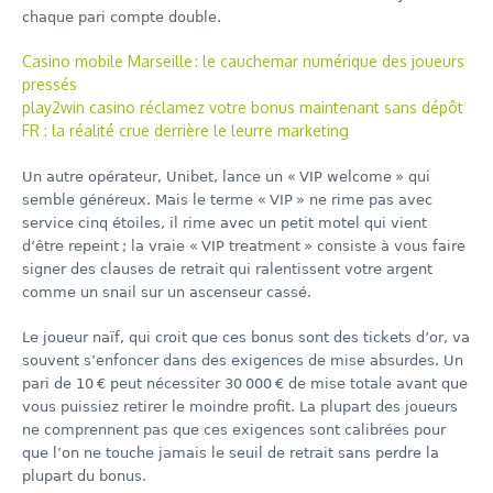
chaque pari compte double.
Casino mobile Marseille : le cauchemar numérique des joueurs
pressés
play2win casino réclamez votre bonus maintenant sans dépôt
FR : la réalité crue derrière le leurre marketing
Un autre opérateur, Unibet, lance un « VIP welcome » qui
semble généreux. Mais le terme « VIP » ne rime pas avec
service cinq étoiles, il rime avec un petit motel qui vient
d’être repeint ; la vraie « VIP treatment » consiste à vous faire
signer des clauses de retrait qui ralentissent votre argent
comme un snail sur un ascenseur cassé.
Le joueur naïf, qui croit que ces bonus sont des tickets d’or, va
souvent s’enfoncer dans des exigences de mise absurdes. Un
pari de 10 € peut nécessiter 30 000 € de mise totale avant que
vous puissiez retirer le moindre profit. La plupart des joueurs
ne comprennent pas que ces exigences sont calibrées pour
que l’on ne touche jamais le seuil de retrait sans perdre la
plupart du bonus.