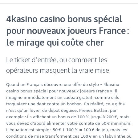
4kasino casino bonus spécial
pour nouveaux joueurs France :
le mirage qui coûte cher
Le ticket d’entrée, ou comment les
opérateurs masquent la vraie mise
Quand un Français découvre une offre du style « 4kasino
casino bonus spécial pour nouveaux joueurs France », il
imagine immédiatement un cadeau gratuit, comme s’ils
troquaient une dent contre un bonbon. En réalité, ce « gift »
n’est qu’un levier de dépôt déguisé. Prenez Betfair, par
exemple : ils affichent un bonus de 100 % jusqu’à 200 €, mais
vous devez d’abord alimenter votre compte de 50 € minimum.
L’équation est simple : 50 € + 100 % = 100 € de jeu, mais les
conditions de mise transforment ces 100 € en un labyrinthe où