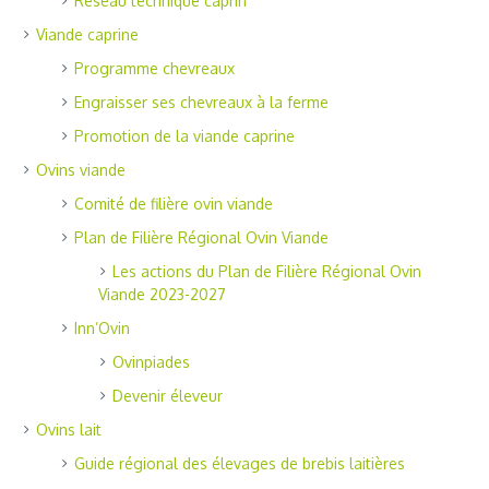
Réseau technique caprin
Viande caprine
Programme chevreaux
Engraisser ses chevreaux à la ferme
Promotion de la viande caprine
Ovins viande
Comité de filière ovin viande
Plan de Filière Régional Ovin Viande
Les actions du Plan de Filière Régional Ovin
Viande 2023-2027
Inn’Ovin
Ovinpiades
Devenir éleveur
Ovins lait
Guide régional des élevages de brebis laitières