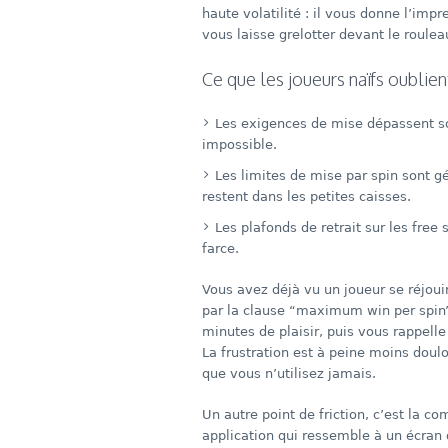
haute volatilité : il vous donne l’impr
vous laisse grelotter devant le roulea
Ce que les joueurs naïfs oublien
Les exigences de mise dépassent so
impossible.
Les limites de mise par spin sont 
restent dans les petites caisses.
Les plafonds de retrait sur les free
farce.
Vous avez déjà vu un joueur se réjouir
par la clause “maximum win per spin”
minutes de plaisir, puis vous rappelle
La frustration est à peine moins dou
que vous n’utilisez jamais.
Un autre point de friction, c’est la c
application qui ressemble à un écran d