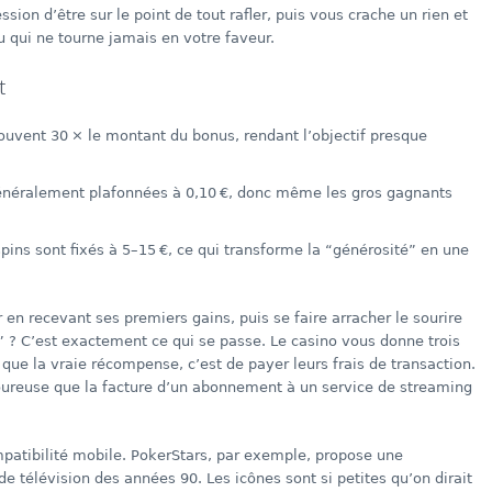
ession d’être sur le point de tout rafler, puis vous crache un rien et
u qui ne tourne jamais en votre faveur.
t
uvent 30 × le montant du bonus, rendant l’objectif presque
généralement plafonnées à 0,10 €, donc même les gros gagnants
 spins sont fixés à 5–15 €, ce qui transforme la “générosité” en une
 en recevant ses premiers gains, puis se faire arracher le sourire
 ? C’est exactement ce qui se passe. Le casino vous donne trois
 que la vraie récompense, c’est de payer leurs frais de transaction.
loureuse que la facture d’un abonnement à un service de streaming
ompatibilité mobile. PokerStars, par exemple, propose une
e télévision des années 90. Les icônes sont si petites qu’on dirait