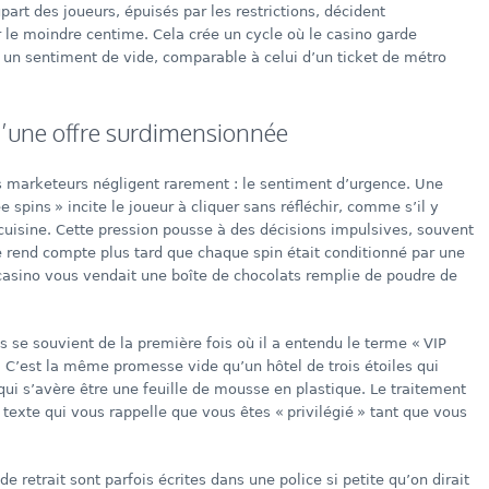
upart des joueurs, épuisés par les restrictions, décident
 le moindre centime. Cela crée un cycle où le casino garde
ec un sentiment de vide, comparable à celui d’un ticket de métro
’une offre surdimensionnée
es marketeurs négligent rarement : le sentiment d’urgence. Une
e spins » incite le joueur à cliquer sans réfléchir, comme s’il y
 cuisine. Cette pression pousse à des décisions impulsives, souvent
e rend compte plus tard que chaque spin était conditionné par une
 casino vous vendait une boîte de chocolats remplie de poudre de
s se souvient de la première fois où il a entendu le terme « VIP
 C’est la même promesse vide qu’un hôtel de trois étoiles qui
ui s’avère être une feuille de mousse en plastique. Le traitement
texte qui vous rappelle que vous êtes « privilégié » tant que vous
de retrait sont parfois écrites dans une police si petite qu’on dirait