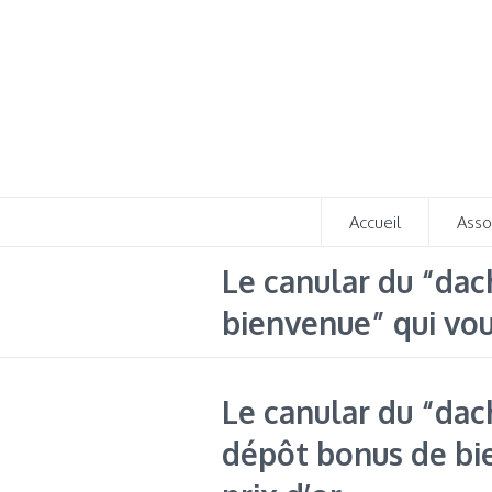
Accueil
Asso
Le canular du “dac
bienvenue” qui vou
Le canular du “dac
dépôt bonus de bi