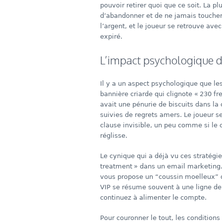
pouvoir retirer quoi que ce soit. La pl
d’abandonner et de ne jamais toucher
l’argent, et le joueur se retrouve av
expiré.
L’impact psychologique d
Il y a un aspect psychologique que l
bannière criarde qui clignote « 230 fre
avait une pénurie de biscuits dans la
suivies de regrets amers. Le joueur s
clause invisible, un peu comme si le
réglisse.
Le cynique qui a déjà vu ces stratégie
treatment » dans un email marketing.
vous propose un “coussin moelleux” q
VIP se résume souvent à une ligne de 
continuez à alimenter le compte.
Pour couronner le tout, les conditions 