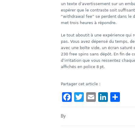
un texte d’avertissement sur un emb
espérer que le contraste soit suffis
“withdrawal fee” se perdent dans le de
met trois heures à répondre.
Le tout aboutit à une expérience qui 
pas. Vous avez dépensé du temps, de l
avec une boîte vide, un écran saturé e
230 free spins sans dépôt. En fin de c
d’irritation que vous ressentez chaque
affichés en police 8 pt.
Partager cet article :
Facebook
Twitter
Email
Linke
Sha
By