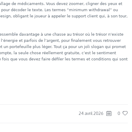
allage de médicaments. Vous devez zoomer, cligner des yeux et
ant pour décoder le texte. Les termes “minimum withdrawal” ou
sign, obligant le joueur à appeler le support client qui, à son tour,
ressemble davantage à une chasse au trésor où le trésor n’existe
’énergie et parfois de l’argent, pour finalement vous retrouver
t un portefeuille plus léger. Tout ça pour un joli slogan qui promet
ompte, la seule chose réellement gratuite, c’est le sentiment
 fois que vous devez faire défiler les termes et conditions qui sont
dIn
re
24 avril 2026
0