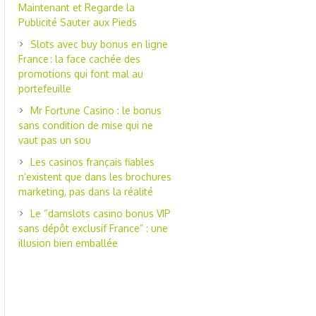
Maintenant et Regarde la
Publicité Sauter aux Pieds
Slots avec buy bonus en ligne
France : la face cachée des
promotions qui font mal au
portefeuille
Mr Fortune Casino : le bonus
sans condition de mise qui ne
vaut pas un sou
Les casinos français fiables
n’existent que dans les brochures
marketing, pas dans la réalité
Le “damslots casino bonus VIP
sans dépôt exclusif France” : une
illusion bien emballée