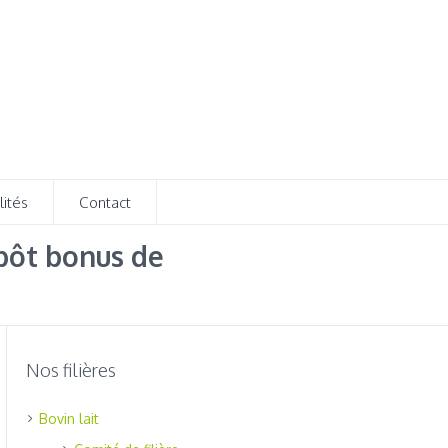
lités
Contact
épôt bonus de
Nos filières
Bovin lait