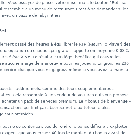
aille. Vous essayez de placer votre mise, mais le bouton “Bet” se
ui ressemble à un menu de restaurant. C’est à se demander si les
 avec un puzzle de labyrinthes.
deau
ement passé des heures à équilibrer le RTP (Return To Player) des
 une équation où chaque spin gratuit rapporte en moyenne 0,03 €,
ur s’élève à 5 €. Le résultat? Un léger bénéfice qui couvre les
sse aucune marge de manœuvre pour les joueurs. En gros, les 230
ire perdre plus que vous ne gagnez, même si vous avez la main la
 “boosts” additionnels, comme des tours supplémentaires à
aires. Cela ressemble à un vendeur de voitures qui vous propose
 à acheter un pack de services premium. Le « bonus de bienvenue »
ansactions qui finit par absorber votre portefeuille plus
ge sous stéroïdes.
t ne se contentent pas de rendre le bonus difficile à exploiter,
ui exigent que vous misiez 40 fois le montant du bonus avant de