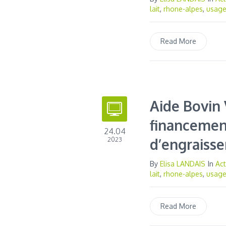
lait
,
rhone-alpes
,
usag
Read More
Aide Bovin 
financement
24.04
2023
d’engraiss
By
Elisa LANDAIS
In
Act
lait
,
rhone-alpes
,
usag
Read More