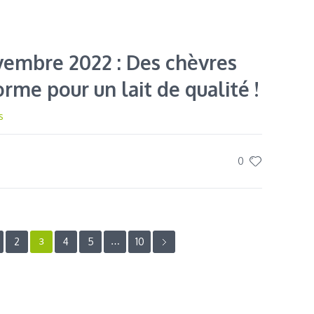
vembre 2022 : Des chèvres
orme pour un lait de qualité !
s
0
2
4
5
10
3
…