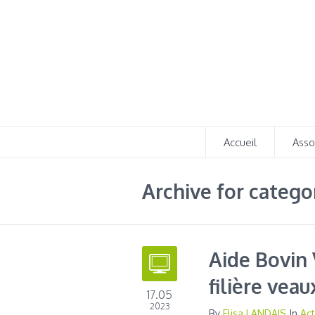
Accueil
Asso
Archive for catego
Aide Bovin 
filière veau
17.05
2023
By
Elisa LANDAIS
In
Act