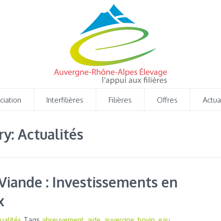
ciation
Interfilières
Filières
Offres
Actua
ry: Actualités
Viande : Investissements en
x
ualités
Tags
abreuvement
,
aide
,
auvergne
,
bovin
,
eau
,