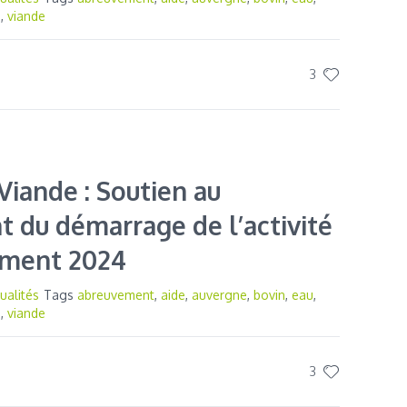
e
,
viande
3
Viande : Soutien au
 du démarrage de l’activité
ement 2024
ualités
Tags
abreuvement
,
aide
,
auvergne
,
bovin
,
eau
,
e
,
viande
3