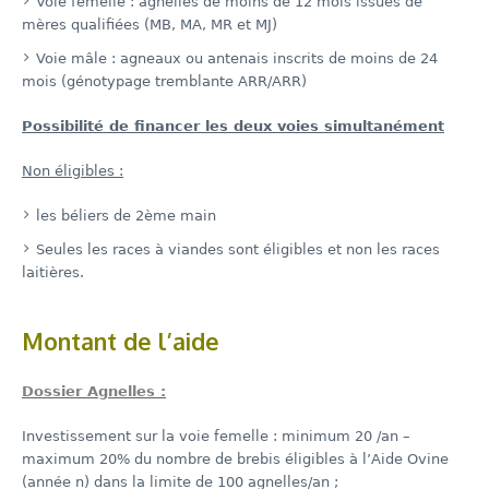
Voie femelle : agnelles de moins de 12 mois issues de
mères qualifiées (MB, MA, MR et MJ)
Voie mâle : agneaux ou antenais inscrits de moins de 24
mois (génotypage tremblante ARR/ARR)
Possibilité de financer les deux voies simultanément
Non éligibles :
les béliers de 2ème main
Seules les races à viandes sont éligibles et non les races
laitières.
Montant de l’aide
Dossier Agnelles :
Investissement sur la voie femelle : minimum 20 /an –
maximum 20% du nombre de brebis éligibles à l’Aide Ovine
(année n) dans la limite de 100 agnelles/an ;