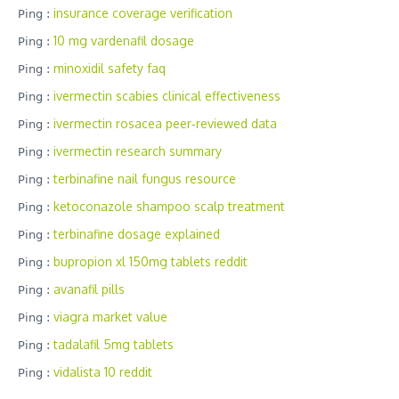
insurance coverage verification
Ping :
10 mg vardenafil dosage
Ping :
minoxidil safety faq
Ping :
ivermectin scabies clinical effectiveness
Ping :
ivermectin rosacea peer‑reviewed data
Ping :
ivermectin research summary
Ping :
terbinafine nail fungus resource
Ping :
ketoconazole shampoo scalp treatment
Ping :
terbinafine dosage explained
Ping :
bupropion xl 150mg tablets reddit
Ping :
avanafil pills
Ping :
viagra market value
Ping :
tadalafil 5mg tablets
Ping :
vidalista 10 reddit
Ping :