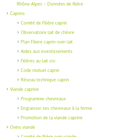
Rhône-Alpes – Données de filière
Caprins
Comité de Filière caprin
Observatoire lait de chèvre
Plan Filiere caprin-ovin lait
Aides aux investissements
Filières au lait cru
Code mutuel caprin
Réseau technique caprin
Viande caprine
Programme chevreaux
Engraisser ses chevreaux à la ferme
Promotion de la viande caprine
Ovins viande
Comité de filière ovin viande