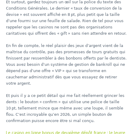
Et surtout, gardez toujours un œil sur la police du texte des
Conditions Générales. Le dernier « taux de conversion de la
devise » est souvent affiché en 8 pt, plus petit que la taille
d’une fourmi sur une feuille de salade. Rien de tel pour vous
rappeler que les casinos ne sont pas des organisations
caritatives qui offrent des « gift » sans rien attendre en retour.
En fin de compte, le réel plaisir des jeux d’argent vient de la
maîtrise du contrôle, pas des promesses de tours gratuits qui
finissent par ressembler à des bonbons offerts par le dentiste.
Vous avez besoin d’un système de gestion de bankroll qui ne
dépend pas d’une offre « VIP » qui se transforme en
cauchemar administratif dès que vous essayez de retirer
votre argent.
Et puis il y a ce petit détail qui me fait réellement grincer les
dents : le bouton « confirm » qui utilise une police de taille
10 pt, tellement mince que même avec une loupe, il semble
flou. C’est incroyable qu’en 2026, un simple bouton de
confirmation puisse encore être si mal conçu.
Le casino en ligne bonus de deuxième dépôt france : le leurre