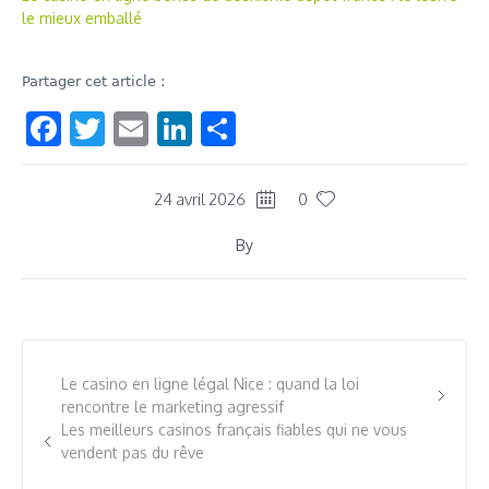
le mieux emballé
Partager cet article :
Facebook
Twitter
Email
LinkedIn
Share
24 avril 2026
0
By
Le casino en ligne légal Nice : quand la loi
rencontre le marketing agressif
Les meilleurs casinos français fiables qui ne vous
vendent pas du rêve