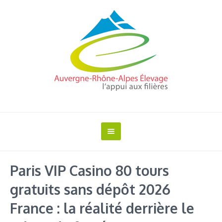
Paris VIP Casino 80 tours
gratuits sans dépôt 2026
France : la réalité derrière le