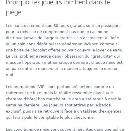
Pourquoi les joueurs tombent dans le
piège
Les naïfs qui croient que 80 tours gratuits sont un passeport
pour la richesse ne comprennent pas que le casino ne
distribue jamais de l’argent gratuit. Ils s’accrochent à l’idée
qu’un spin sans dépôt puisse générer un jackpot, comme si
une boîte de chocolat offerte pouvait couvrir le loyer de Paris.
Le vrai problème réside dans l’obsession du “gratuicité” qui
masque l’opération mathématique derrière : chaque mise est
un pari contre la maison, et la maison a toujours le dernier
mot.
Les promotions “VIP” sont parfois présentées comme un
traitement de luxe, mais la réalité ressemble plus à une
chambre d’hôtel bon marché où le drap a été remis à neuf la
semaine dernière. Les joueurs sont attirés par le badge
exclusif, puis ils se retrouvent face à un tableau d’exigences
qui ferait pâlir le comptable le plus chevronné.
Les conditions de mise sont souvent réécrites dans une police