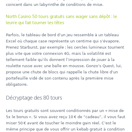
coincent dans un labyrinthe de conditions de mise.
North Casino 50 tours gratuits sans wager sans dépôt : le
leurre qui fait tourner les têtes
Parfois, le tableau de bord d’un jeu ressemble à un tableau
Excel où chaque case représente un centime qui s’évapore.
Prenez Starburst, par exemple : les cercles lumineux tournent
plus vite que votre connexion 4G, mais la volatilité est
tellement faible qu’ils donnent l’impression de jouer à la
roulette russe avec une balle en mousse. Gonzo’s Quest, lui,
propose une chute de blocs qui rappelle la chute libre d’un
portefeuille vidé de son contenu après la première mise
obligatoire.
Décryptage des 80 tours
Les tours gratuits sont souvent conditionnés par un « mise de
5x le bonus ». Si vous avez reçu 10 € de “cadeau”, il vous faut
miser 50 € avant de toucher le moindre gain réel. C’est le
même principe que de vous offrir un kebab gratuit à condition