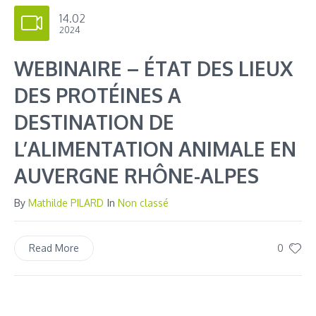
14.02
2024
WEBINAIRE – ÉTAT DES LIEUX
DES PROTÉINES A
DESTINATION DE
L’ALIMENTATION ANIMALE EN
AUVERGNE RHÔNE-ALPES
By
Mathilde PILARD
In
Non classé
0
Read More