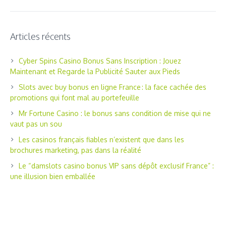
Articles récents
Cyber Spins Casino Bonus Sans Inscription : Jouez
Maintenant et Regarde la Publicité Sauter aux Pieds
Slots avec buy bonus en ligne France : la face cachée des
promotions qui font mal au portefeuille
Mr Fortune Casino : le bonus sans condition de mise qui ne
vaut pas un sou
Les casinos français fiables n’existent que dans les
brochures marketing, pas dans la réalité
Le “damslots casino bonus VIP sans dépôt exclusif France” :
une illusion bien emballée