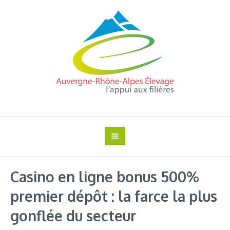
Casino en ligne bonus 500%
premier dépôt : la farce la plus
gonflée du secteur