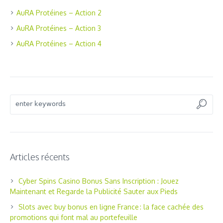
AuRA Protéines – Action 2
AuRA Protéines – Action 3
AuRA Protéines – Action 4
Articles récents
Cyber Spins Casino Bonus Sans Inscription : Jouez
Maintenant et Regarde la Publicité Sauter aux Pieds
Slots avec buy bonus en ligne France : la face cachée des
promotions qui font mal au portefeuille