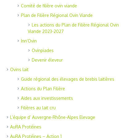
Comité de filière ovin viande
Plan de Filière Régional Ovin Viande
Les actions du Plan de Filière Régional Ovin
Viande 2023-2027
Inn’Ovin
Ovinpiades
Devenir éleveur
Ovins lait
Guide régional des élevages de brebis laitières
Actions du Plan Filière
Aides aux investissements
Filières au lait cru
L’équipe d’ Auvergne-Rhône-Alpes Elevage
AuRA Protéines
AuRA Protéines – Action 1