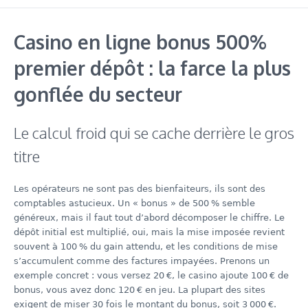
Casino en ligne bonus 500%
premier dépôt : la farce la plus
gonflée du secteur
Le calcul froid qui se cache derrière le gros
titre
Les opérateurs ne sont pas des bienfaiteurs, ils sont des
comptables astucieux. Un « bonus » de 500 % semble
généreux, mais il faut tout d’abord décomposer le chiffre. Le
dépôt initial est multiplié, oui, mais la mise imposée revient
souvent à 100 % du gain attendu, et les conditions de mise
s’accumulent comme des factures impayées. Prenons un
exemple concret : vous versez 20 €, le casino ajoute 100 € de
bonus, vous avez donc 120 € en jeu. La plupart des sites
exigent de miser 30 fois le montant du bonus, soit 3 000 €.