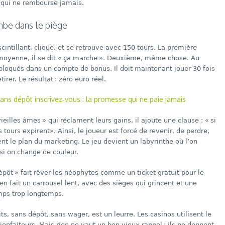
s qui ne rembourse jamais.
ombe dans le piège
 scintillant, clique, et se retrouve avec 150 tours. La première
moyenne, il se dit « ça marche ». Deuxième, même chose. Au
t bloqués dans un compte de bonus. Il doit maintenant jouer 30 fois
irer. Le résultat : zéro euro réel.
ans dépôt inscrivez‑vous : la promesse qui ne paie jamais
ieilles âmes » qui réclament leurs gains, il ajoute une clause : « si
 tours expirent». Ainsi, le joueur est forcé de revenir, de perdre,
t le plan du marketing. Le jeu devient un labyrinthe où l’on
i on change de couleur.
 dépôt » fait rêver les néophytes comme un ticket gratuit pour le
 en fait un carrousel lent, avec des sièges qui grincent et une
mps trop longtemps.
ts, sans dépôt, sans wager, est un leurre. Les casinos utilisent le
ienfaiteurs. Mais rien ne vaut un bon vieux rappel : ils ne donnent