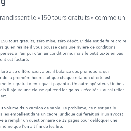
ng
randissent le « 150 tours gratuits » comme un
150 tours gratuits, zéro mise, zéro dépôt. L’idée est de faire croire
rs qu’en réalité il vous pousse dans une rivière de conditions
pensez à l’air pur d’un air conditionné, mais le petit texte en bas
nt est facturé.
ré à se différencier, alors il balance des promotions qui
de la première heure sait que chaque rotation offerte est
e le « gratuit » en « quasi‑payant ». Un autre opérateur, Unibet,
is il ajoute une clause qui rend les gains « récoltés » aussi utiles
ert.
au volume d’un camion de sable. Le problème, ce n’est pas le
ls les emballent dans un cadre juridique qui ferait pâlir un avocat
rouve à remplir un questionnaire de 12 pages pour débloquer une
même que l’on ait fini de les lire.