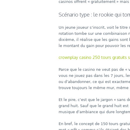
casinos offrent « gratuitement » mai
Scénario type : le rookie qui t
Un jeune joueur s’inscrit, voit le titre
rotation tombe sur une combinaison 
dixième, il réalise que les gains son
le montant du gain pour pouvoir les ret
crownplay casino 250 tours gratuits s
Parce que le casino ne veut pas de « v
vous ne jouez pas dans les 7 jours, les
ou d’abandonner, ce qui est exactemen
trouve toujours le même mur, même s
Et le pire, c’est que le jargon « sans
grand huit. Sauf que le grand huit est
musique d’ambiance qui dure longte
En bref, le concept de 150 tours gratui
mot « gift » comme s’ils étaient des b