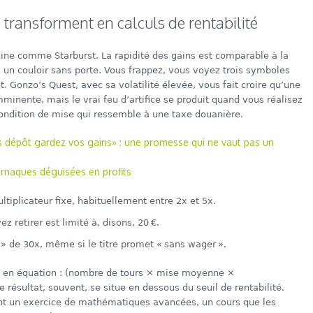
transforment en calculs de rentabilité
ne comme Starburst. La rapidité des gains est comparable à la
 un couloir sans porte. Vous frappez, vous voyez trois symboles
nt. Gonzo’s Quest, avec sa volatilité élevée, vous fait croire qu’une
minente, mais le vrai feu d’artifice se produit quand vous réalisez
condition de mise qui ressemble à une taxe douanière.
s dépôt gardez vos gains» : une promesse qui ne vaut pas un
 arnaques déguisées en profits
tiplicateur fixe, habituellement entre 2x et 5x.
retirer est limité à, disons, 20 €.
» de 30x, même si le titre promet « sans wager ».
es en équation : (nombre de tours × mise moyenne ×
 résultat, souvent, se situe en dessous du seuil de rentabilité.
nent un exercice de mathématiques avancées, un cours que les